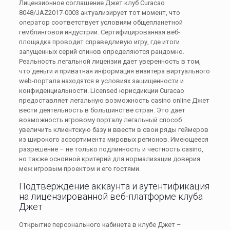
Лицензионное соглашение Джет клуб Curacao
8048/JAZ2017-0003 актуализирует тот момент, что
оператор соответствует условиям общепланетной
гемблинговой индустрии. Сертифицированная веб-
площадка проводит справедливую игру, где итоги
запущенных серий спинов определяются рандомно.
Реальность легальной лицензии дает уверенность в том,
что деньги и приватная информация визитера виртуального
web-портала находятся в условиях защищенности и
конфиденциальности. Licensed юрисдикции Curacao
предоставляет легальную возможность casino online Джет
вести деятельность в большинстве стран. Это дает
возможность игровому порталу легальный способ
увеличить клиентскую базу и ввести в свои ряды геймеров
из широкого ассортимента мировых регионов. Имеющееся
разрешение – не только подлинность и честность casino,
но также основной критерий для нормализации доверия
меж игровым проектом и его гостями.
Подтверждение аккаунта и аутентификация
на лицензированной веб-платформе клуба
Джет
Открытие персонального кабинета в клубе Джет –