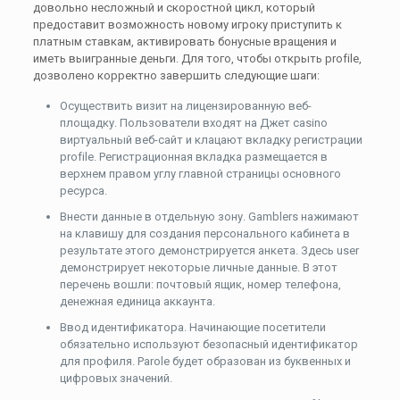
довольно несложный и скоростной цикл, который
предоставит возможность новому игроку приступить к
платным ставкам, активировать бонусные вращения и
иметь выигранные деньги. Для того, чтобы открыть profile,
дозволено корректно завершить следующие шаги:
Осуществить визит на лицензированную веб-
площадку. Пользователи входят на Джет casino
виртуальный веб-сайт и клацают вкладку регистрации
profile. Регистрационная вкладка размещается в
верхнем правом углу главной страницы основного
ресурса.
Внести данные в отдельную зону. Gamblers нажимают
на клавишу для создания персонального кабинета в
результате этого демонстрируется анкета. Здесь user
демонстрирует некоторые личные данные. В этот
перечень вошли: почтовый ящик, номер телефона,
денежная единица аккаунта.
Ввод идентификатора. Начинающие посетители
обязательно используют безопасный идентификатор
для профиля. Parole будет образован из буквенных и
цифровых значений.