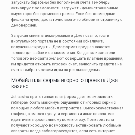
запускать барабаны без пополнения счета. Гэмблеры
активируют возможность загружать демонстрационные
эмуляторы без временных рамок. Если безвозмездные
фишки на нулю, достаточно всего-то обновить страничку с
демоверсией.
Запуская спины в демо-режиме в Джет casino, гости
виртуального портала не в состоянии обналичить
полученные кредиты. Демоформат предназначается
только для забав и ознакомления. Когда пользователи
топового веб-сайта желают совершать платные вращения,
им придется открыть игровой счет, зачислить средства на
счет и выбрать режим игры на реальные деньги.
Мобайл платформа игорного проекта Джет
казино
Jet casino прототипная платформа дает возможность
геблерам брать максимум ощущений от игорных серий с
помощью любого мобайл устройства. Высококачественная
графика, комплект услуг и сервисов и иные показатели
идентичны персональному компьютеру. Пользователи
получают хорошую возможность активировать любимые
аппараты когда заблагорассудится, если есть интернет