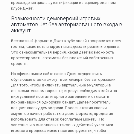
прохождения цикла аутентификации в лицензированном
клубе Джет.
Возможности демоверсий игровых
автоматов Jet без авторизованного входа в
аккаунт
Бесплатный формат в Джет клубе онлайн понравится всем
гостям, какие не планируют вкладывать реальные деньги.
Это ознакомительная версия, какая дает возможность
протестировать автоматы без вложений собственных
средств.
На официальном сайте casino Джет осуществить
обучающие ставки смогут все геймеры без авторизации.
Для того, чтобы включать виртуальные эмуляторы в
ознакомительном варианте, игроку необходимо войти на
виртуальный портал игорного заведения и отыскать
понравившийся однорукий бандит. Далее посетитель
клацает кнопку демоверсии. После нажатия кнопки
эмулятор начнет работать в демо-формате, предлагая
использовать для ставок бесплатные монеты. По
завершению выполнения таковых действий участники
игрового процесса имеют все инструменты, чтобы