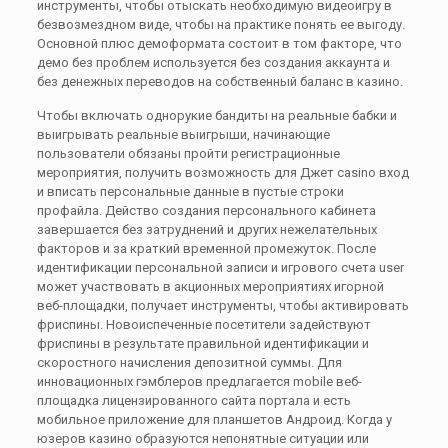
инструменты, чтобы отыскать необходимую видеоигру в
безвозмездном виде, чтобы на практике понять ее выгоду.
Основной плюс демоформата состоит в том факторе, что
демо без проблем используется без создания аккаунта и
без денежных переводов на собственный баланс в казино.
Чтобы включать однорукие бандиты на реальные бабки и
выигрывать реальные выигрыши, начинающие
пользователи обязаны пройти регистрационные
мероприятия, получить возможность для Джет casino вход
и вписать персональные данные в пустые строки
профайла. Действо создания персонального кабинета
завершается без затруднений и других нежелательных
факторов и за краткий временной промежуток. После
идентификации персональной записи и игрового счета user
может участвовать в акционных мероприятиях игорной
веб-площадки, получает инструменты, чтобы активировать
фриспины. Новоиспеченные посетители задействуют
фриспины в результате правильной идентификации и
скоростного начисления депозитной суммы. Для
инновационных гэмблеров предлагается mobile веб-
площадка лицензированного сайта портала и есть
мобильное приложение для планшетов Андроид. Когда у
юзеров казино образуются непонятные ситуации или