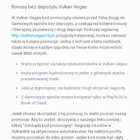
Bonusy bez depozytu Vulkan Vegas
W Vulkan Vegas kod promocyjny otwiera przed Tobą drogę do
darmowych spinów bez depozytu, a czekają też kolejne bonusy
i free spiny za pierwszy i drugi depozyt. Podczas regularnej
http://vulkanvegas15.pl/
przygody kasynowej, możesz celować
także w kolejne promocje. Jedną z nich jest oferta cashback,
dzięki której w każdym tygodniu na Twoje konto może wrócić
nawet 8000 złotych.
Warto przyjrzeć się także obsłudze klienta w Vulkan Vegas.
Hojny program lojalnościowy to jeden z głównych atutów
prezentowanej marki.
Jeśli je zignorujesz, nie będziesz mógł otrzymać nagrody.
Z darmowych spinów można korzystać tylko w Play’N GO’s
Book of Dead.
Jeżeli chcesz skorzystać z tej promocji, to warto poznać naszą
promocję. Aby to zrobić, skorzystaj z naszego linku poniżej i
kliknij “Zdobądź kod promocyjny”. Nagrody z kodów w
VulkanBet są aktywowane automatycznie. Na niektóre profity
musimy poczekać do kilku godzin. Jeden kod może być użyty