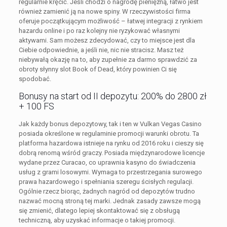
regularnie kręcić. Jeśli chodzi o nagrodę pieniężną, łatwo jest
również zamienić ją na nowe spiny. W rzeczywistości firma
oferuje początkującym możliwość – łatwej integracji z rynkiem
hazardu online i po raz kolejny nie ryzykować własnymi
aktywami. Sam możesz zdecydować, czy to miejsce jest dla
Ciebie odpowiednie, a jeśli nie, nic nie stracisz. Masz też
niebywałą okazję na to, aby zupełnie za darmo sprawdzić za
obroty słynny slot Book of Dead, który powinien Ci się
spodobać.
Bonusy na start od II depozytu: 200% do 2800 zł
+ 100 FS
Jak każdy bonus depozytowy, tak i ten w Vulkan Vegas Casino
posiada określone w regulaminie promocji warunki obrotu. Ta
platforma hazardowa istnieje na rynku od 2016 roku i cieszy się
dobrą renomą wśród graczy. Posiada międzynarodowe licencje
wydane przez Curacao, co uprawnia kasyno do świadczenia
usług z grami losowymi. Wymaga to przestrzegania surowego
prawa hazardowego i spełniania szeregu ścisłych regulacji.
Ogólnie rzecz biorąc, żadnych nagród od depozytów trudno
nazwać mocną stroną tej marki. Jednak zasady zawsze mogą
się zmienić, dlatego lepiej skontaktować się z obsługą
techniczną, aby uzyskać informacje o takiej promocji.