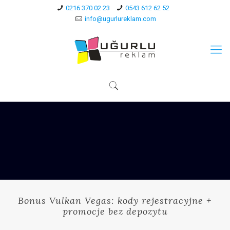
0216 370 02 23
0543 612 62 52
info@ugurlureklam.com
Bonus Vulkan Vegas: kody rejestracyjne +
promocje bez depozytu