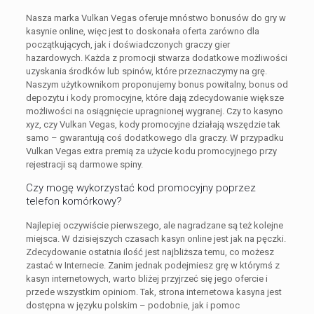
Nasza marka Vulkan Vegas oferuje mnóstwo bonusów do gry w
kasynie online, więc jest to doskonała oferta zarówno dla
początkujących, jak i doświadczonych graczy gier
hazardowych. Każda z promocji stwarza dodatkowe możliwości
uzyskania środków lub spinów, które przeznaczymy na grę.
Naszym użytkownikom proponujemy bonus powitalny, bonus od
depozytu i kody promocyjne, które dają zdecydowanie większe
możliwości na osiągnięcie upragnionej wygranej. Czy to kasyno
xyz, czy Vulkan Vegas, kody promocyjne działają wszędzie tak
samo – gwarantują coś dodatkowego dla graczy. W przypadku
Vulkan Vegas extra premią za użycie kodu promocyjnego przy
rejestracji są darmowe spiny.
Czy mogę wykorzystać kod promocyjny poprzez
telefon komórkowy?
Najlepiej oczywiście pierwszego, ale nagradzane są też kolejne
miejsca. W dzisiejszych czasach kasyn online jest jak na pęczki.
Zdecydowanie ostatnia ilość jest najbliższa temu, co możesz
zastać w Internecie. Zanim jednak podejmiesz grę w którymś z
kasyn internetowych, warto bliżej przyjrzeć się jego ofercie i
przede wszystkim opiniom. Tak, strona internetowa kasyna jest
dostępna w języku polskim – podobnie, jak i pomoc