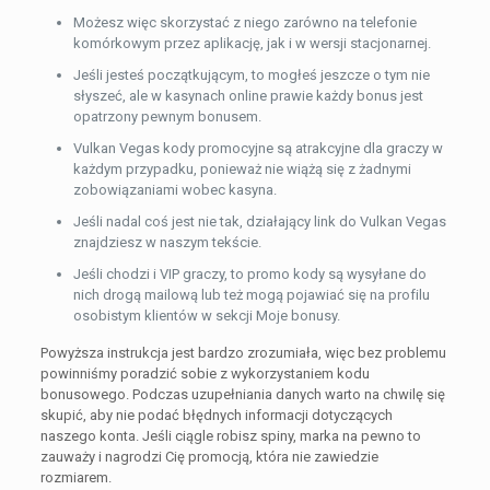
Możesz więc skorzystać z niego zarówno na telefonie
komórkowym przez aplikację, jak i w wersji stacjonarnej.
Jeśli jesteś początkującym, to mogłeś jeszcze o tym nie
słyszeć, ale w kasynach online prawie każdy bonus jest
opatrzony pewnym bonusem.
Vulkan Vegas kody promocyjne są atrakcyjne dla graczy w
każdym przypadku, ponieważ nie wiążą się z żadnymi
zobowiązaniami wobec kasyna.
Jeśli nadal coś jest nie tak, działający link do Vulkan Vegas
znajdziesz w naszym tekście.
Jeśli chodzi i VIP graczy, to promo kody są wysyłane do
nich drogą mailową lub też mogą pojawiać się na profilu
osobistym klientów w sekcji Moje bonusy.
Powyższa instrukcja jest bardzo zrozumiała, więc bez problemu
powinniśmy poradzić sobie z wykorzystaniem kodu
bonusowego. Podczas uzupełniania danych warto na chwilę się
skupić, aby nie podać błędnych informacji dotyczących
naszego konta. Jeśli ciągle robisz spiny, marka na pewno to
zauważy i nagrodzi Cię promocją, która nie zawiedzie
rozmiarem.