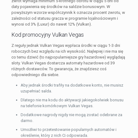
zwrot wymaga minimum 5-krotnego obrotu w ciągu 5 dni od
daty pojawienia się środków na saldzie bonusowym. W
powyższym wzorze współczynnik k oznacza procent zwrotu, w
zależności od statusu gracza w programie lojalnościowym i
wynosi od 3% (Luxur) do nawet 12% (Vulkan).
Kod promocyjny Vulkan Vegas
Z reguły jednak Vulkan Vegas wypłaca środki w ciągu 1-3 dni
roboczych bez względu na ich wysokość. Najlepiej i nie ma się
co temu dziwić (to najpopularniejsze gry hazardowe) wyglądają
sloty. Vulkan Vegas dostarcza automaty hazardowe od 39
różnych dostawców. To gwarancja, że znajdziesz coś
odpowiedniego dla siebie.
Aby jednak środki trafiły na dodatkowe konto, nie musisz
uzupełniać salda.
Dlatego nie ma kodu do aktywacji jakiegokolwiek bonusu
na telefonie komórkowym Vulkan Vegas.
Dodatkowe nagrody nigdy nie mogą zostać odebrane za
darmo.
Umożliwi to przetestowanie popularnych automatów i
określenie, który z nich Ci odpowiada.