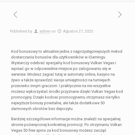
Published by
admin
on
Ağustos 27, 2023
Kod bonusowy to aktualnie jedna z najprzystępniejszych metod
dostarczania bonusów dla użytkowników w iGamingu.
Wystarczy odebrać specjalny kod bonusowy Vulkan Vegas i
wpisać go w odpowiednie miejsce po zalogowaniu się w
serwisie. Możesz zagrać tutaj w automaty online, kasyno na
żywo a także sprawdzić swoje umiejętności na turniejach
przeciwko innym graczom. I praktycznie na nie wszystkie
możesz wykorzystać środki przyznane dzięki Vulkan Vegas kod
promocyjny. Dzięki kodowi promocyjnemu otrzymasz nie tylko
najwyższe bonusy powitalne, ale także dodatkowe 50
darmowych obrotów bez depozytu.
Bardziej szczegółowe informacje można znaleźć na specjalnej
stronie poświęconej konkretnej promocji. Po otrzymaniu Vulkan
Vegas 50 free spins za kod bonusowy możesz zacząć