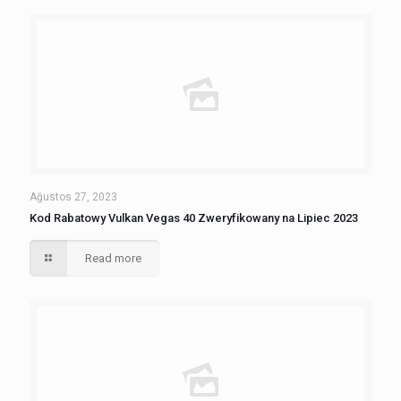
Ağustos 27, 2023
Kod Rabatowy Vulkan Vegas 40 Zweryfikowany na Lipiec 2023
Read more