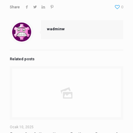
Share
0
wadminw
Related posts
Ocak 10, 2025