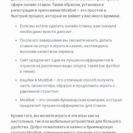
сфере онлайн ставок. Таким образом, установка и
регистрация в приложении Mostbet – это простой и
быстрый процесс, который не займет у вас много времени.
Если вы хотите сделать онлайн-ставку, вам сначала
необходимо внести депозит.
После его завершения вы сможете начать делать
ставки на спорт и играть в казино, наслаждаясь
высоким качеством сервиса.
Сайт предлагает одни из лучших коэффициентов в
отрасли на различные виды спорта, такие как футбол
и теннис.
Кэшбек в Mostbet – это отличный способ получить
часть своих потерь обратно и продолжить играть с
удвоенной страстью.
Mostbet — это онлайн-букмекерская компания, которая
предлагает лучшие коэффициенты для ставок.
Кроме того, вы можете играть в эти игры как на
настольных, так и на мобильных устройствах для большего
удобства. Добро пожаловать в казино и букмекерскую
контору Mostbet, идеальное место для всех, кто увлечен