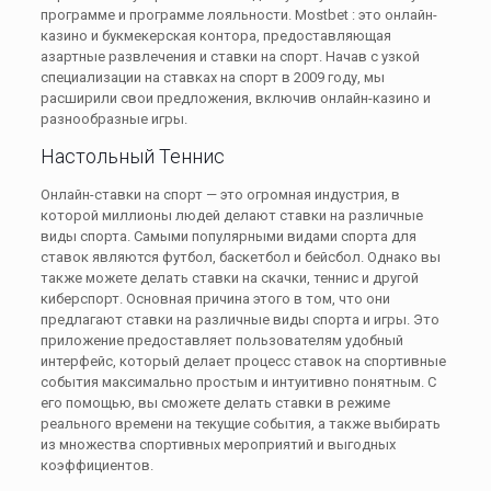
программе и программе лояльности. Mostbet : это онлайн-
казино и букмекерская контора, предоставляющая
азартные развлечения и ставки на спорт. Начав с узкой
специализации на ставках на спорт в 2009 году, мы
расширили свои предложения, включив онлайн-казино и
разнообразные игры.
Настольный Теннис
Онлайн-ставки на спорт — это огромная индустрия, в
которой миллионы людей делают ставки на различные
виды спорта. Самыми популярными видами спорта для
ставок являются футбол, баскетбол и бейсбол. Однако вы
также можете делать ставки на скачки, теннис и другой
киберспорт. Основная причина этого в том, что они
предлагают ставки на различные виды спорта и игры. Это
приложение предоставляет пользователям удобный
интерфейс, который делает процесс ставок на спортивные
события максимально простым и интуитивно понятным. С
его помощью, вы сможете делать ставки в режиме
реального времени на текущие события, а также выбирать
из множества спортивных мероприятий и выгодных
коэффициентов.