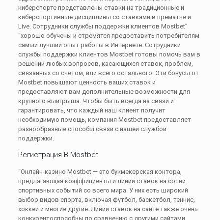
киберспорте представлены ставки на традиционные и
киберспортивные дисциплины со ставками в прематче и
Live. Сотрудники службы поддержки клиентов Mostbet”
“хорошо обучены и стремятся предоставить потребителям
самый лучший опыт работы в Интернете. Сотрудники
службы поддержки клиентов Mostbet готовы помочь вам в
решении любых вопросов, касающихся ставок, проблем,
связанных со счетом, или всего остального. Эти бонусы от
Mostbet повышают ценность ваших ставок и
предоставляют вам дополнительные возможности для
крупного выигрыша. Чтобы быть всегда на связи и
гарантировать, что каждый наш клиент получит
необходимую помощь, компания Mostbet предоставляет
разнообразные способы связи с нашей службой
поддержки.
Регистрация В Mostbet
“Онлайн-казино Mostbet — это букмекерская контора,
предлагающая коэффициенты и линии ставок на сотни
спортивных событий со всего мира. У них есть широкий
выбор видов спорта, включая футбол, баскетбол, теннис,
хоккей и многие другие. Линии ставок на сайте также очень
конкурентоспособны по сравнению с другими сайтами,