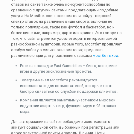
ставок на сайте также очень конкурентоспособны по
сравнению с другими сайтами, предлагающими подобные
услуги. На Mostbet com пользователи найдут широкий
спектр ставок на различные виды спорта, включая не
только популярные, такие как футбол и баскетбол, но и
более нишевые, например, дартс или крикет. Это говорит о
том, что сайт стремится удовлетворить интересы самой
разнообразной аудитории. Кроме того, Мостбет проявляет
особую заботу о своих пользователях, предлагая
различные опции для управления ставками
мостбет вход
.
Есть на площадке Fast Game titles – бинго, кено, мини-
игры и другие эксклюзивные проекты.
Телеграм-канал Мостбета рекомендуется
использовать для пользователей, которые хотят
быстро связаться со службой поддержки клиентов.
Компания является заметным участником мировой
индустрии азартных игр, функционируя в 93 странах
мира.
Для авторизации на сайте необходимо использовать
аккаунт социальной сети, выбранный при регистрации или
адрес электронной почты и пароль. В линии, Live и