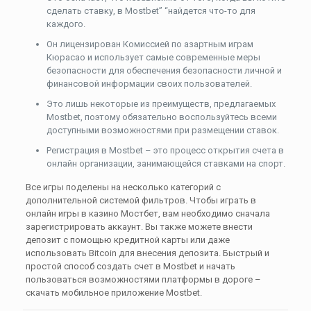
сделать ставку, в Mostbet” “найдется что-то для
каждого.
Он лицензирован Комиссией по азартным играм
Кюрасао и использует самые современные меры
безопасности для обеспечения безопасности личной и
финансовой информации своих пользователей.
Это лишь некоторые из преимуществ, предлагаемых
Mostbet, поэтому обязательно воспользуйтесь всеми
доступными возможностями при размещении ставок.
Регистрация в Mostbet – это процесс открытия счета в
онлайн организации, занимающейся ставками на спорт.
Все игры поделены на несколько категорий с
дополнительной системой фильтров. Чтобы играть в
онлайн игры в казино Мостбет, вам необходимо сначала
зарегистрировать аккаунт. Вы также можете внести
депозит с помощью кредитной карты или даже
использовать Bitcoin для внесения депозита. Быстрый и
простой способ создать счет в Mostbet и начать
пользоваться возможностями платформы в дороге –
скачать мобильное приложение Mostbet.