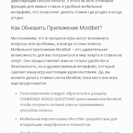
действующий способ оплаты. У этого бк есть отличные
функции для живых ставок и удобный мобильный
интерфейс, что позволяет делать ставки где угодно и когда
угодно.
Как Обновить Приложение Mostbet?
Мы понимаем, что в процессе игры могут возникнуть
вопросы или проблемы, и всегда готовы помочь.
Мобильное приложение Mostbet – это удивительная
возможность для вас погрузиться в мир азарта и ставок на
спорт. Оно предоставляет вам не только удобство и
безопасность, но и дружественный интерфейс, который
сделает вашу игру настоящим удовольствием. Да, вы
можете делать ставки Live на Mostbet, пока матч или игра
еще продолжается.
Пользователям следует обратиться к разделу
COMMONLY ASKED QUESTIONS приложения или Mostbet,
чтобы получить полный список принимаемых
способов оплаты.
Мобильная версия казино Мостбет разработана для
владельцев смартфонов и планшетов.