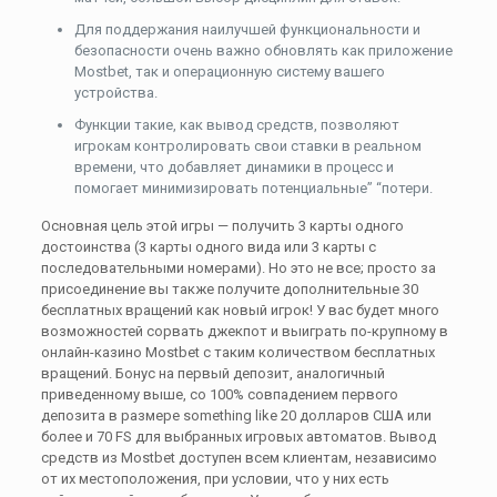
Для поддержания наилучшей функциональности и
безопасности очень важно обновлять как приложение
Mostbet, так и операционную систему вашего
устройства.
Функции такие, как вывод средств, позволяют
игрокам контролировать свои ставки в реальном
времени, что добавляет динамики в процесс и
помогает минимизировать потенциальные” “потери.
Основная цель этой игры — получить 3 карты одного
достоинства (3 карты одного вида или 3 карты с
последовательными номерами). Но это не все; просто за
присоединение вы также получите дополнительные 30
бесплатных вращений как новый игрок! У вас будет много
возможностей сорвать джекпот и выиграть по-крупному в
онлайн-казино Mostbet с таким количеством бесплатных
вращений. Бонус на первый депозит, аналогичный
приведенному выше, со 100% совпадением первого
депозита в размере something like 20 долларов США или
более и 70 FS для выбранных игровых автоматов. Вывод
средств из Mostbet доступен всем клиентам, независимо
от их местоположения, при условии, что у них есть