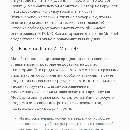
интуитивно понятный и удобный интерфейс, что делает
навигацию по сайту легкой и приятной. Беттор не нарушает
никаких законов, используя зеркальный сайт”
“букмекерской компании. Отдельно подчеркнем, что мы
рекомендуем делать ставки только в легальных БК,
которые соблюдают законодательство РФ и имеют
регистрацию в ЕЦУПИС. Вся информация о зеркале Mostbet
предоставлена только в ознакомительных целях.
Как Вывести Деньги Из Mostbet?
Мостбет время от времени предлагает эксклюзивные
ставки и рынки, которые не доступны на других
платформах. Эти предложения обычно связаны с крупными
спортивными событиями или особыми акциями. На сайте
представлены ссылки на ресурсы по ответственной игре, а
также инструменты для самоограничения и
самоисключения. Верификация аккаунта в приложении
Mostbet также не вызывает сложностей. Вам потребуется
предоставить сканы или фотографии документов,
подтверждающих вашу личность.
Из положительных моментов выделяют хорошее
отношение службы поддержки, наличие трансляций
матчей, большой выбор дисциплин для ставок.