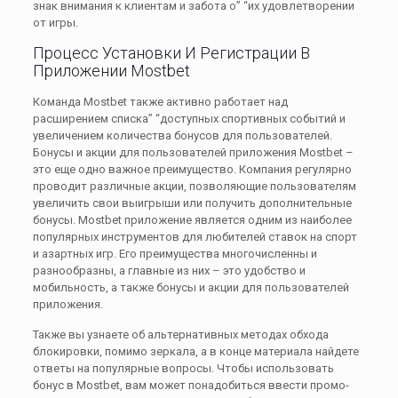
знак внимания к клиентам и забота о” “их удовлетворении
от игры.
Процесс Установки И Регистрации В
Приложении Mostbet
Команда Mostbet также активно работает над
расширением списка” “доступных спортивных событий и
увеличением количества бонусов для пользователей.
Бонусы и акции для пользователей приложения Mostbet –
это еще одно важное преимущество. Компания регулярно
проводит различные акции, позволяющие пользователям
увеличить свои выигрыши или получить дополнительные
бонусы. Mostbet приложение является одним из наиболее
популярных инструментов для любителей ставок на спорт
и азартных игр. Его преимущества многочисленны и
разнообразны, а главные из них – это удобство и
мобильность, а также бонусы и акции для пользователей
приложения.
Также вы узнаете об альтернативных методах обхода
блокировки, помимо зеркала, а в конце материала найдете
ответы на популярные вопросы. Чтобы использовать
бонус в Mostbet, вам может понадобиться ввести промо-