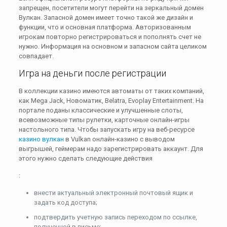
запрещен, посетители могут перейти на зеркальный домен
Вулкан. Запасной домен имеет точно такой же дизайн и
функции, что и основная платформа. Авторизованным
игрокам повторно регистрироваться и пополнять счет не
нужно. Информация на основном и запасном сайта целиком
совпадает.
Игра на деньги после регистрации
В коллекции казино имеются автоматы от таких компаний,
как Mega Jack, Новоматик, Belatra, Evoplay Entertainment. На
портале поданы классические и улучшенные слоты,
всевозможные типы рулетки, карточные онлайн-игры
настольного типа. Чтобы запускать игру на веб-ресурсе
казино вулкан
в Vulkan онлайн-казино с выводом
выгрышей, геймерам надо зарегистрировать аккаунт. Для
этого нужно сделать следующие действия
:
внести актуальный электронный почтовый ящик и
задать код доступа;
подтвердить учетную запись переходом по ссылке,
полученной в письме;