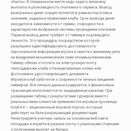
«Касса». В специальном месте надо задать величину
выплаты и разновидность платежного сервиса. Вывод
выигранных денег осуществляется в рамках пороговых
значений, заданных правилами клуба. Срок вывода денег
находится в зависимости от суммы, очередности и
характеристик выбранной системы проведения платежей.
Первый вывод денег требует от геймера подтвердить
личность. Это процедура, посредством которой
разрешено идентифицировать достоверность
персональной информации игрока и свести к минимуму риск
на внедрение мошеннических схем злоумышленниками.
Геймер обязан отослать на электронную почту
техподдеркжи клуба отсканированную копию или
фотоснимок удостоверяющего документа.
Игровой клуб заботится о сохранности личных сведений
геймеров. Все личные данные кодируется, а финансовые
транзакции выполняются по защищенным каналам. При
размещении таблиц с результатами турниров вместо
реальных имен клиентов применяются игровые прозвища.
Клуб K4 – лицензионный игровой портал, который
действует на базе разрешающей документации.
Регистрируйте учетную запись на основном веб-сайте
площадки и играйте в разные слоты с реальными ставками
с получением выплат на баланс.