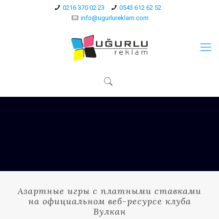
0216 370 02 23
0543 612 62 52
info@ugurlureklam.com
Азартные игры с платными ставками
на официальном веб-ресурсе клуба
Вулкан