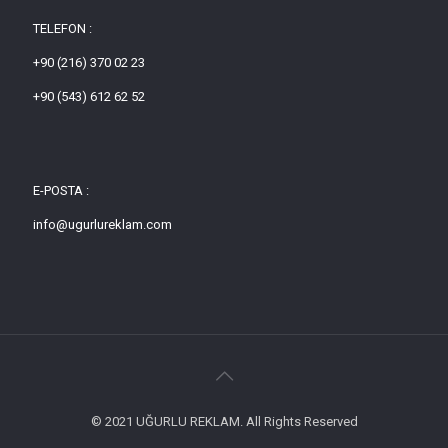
TELEFON :
+90 (216) 370 02 23
+90 (543) 612 62 52
E-POSTA :
info@ugurlureklam.com
© 2021 UĞURLU REKLAM. All Rights Reserved