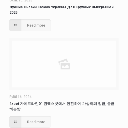
Ocak 10, 2025
Лучшие Онлайн Казино Украины Для Крупных Выигрышей
2025
Read more
Eylül 16, 2024
1xbet 가이드라인01 원엑스벳에서 안전하게 가상화폐 입금, 출금
하는방
Read more