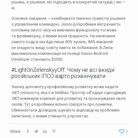
рішень, є рішення, які підходять в конкретній ситуації, і які —
ні.
Основне завдання — комбінувати технічно грамотні рішення
з управлінням командою. Junior-розробники витрачають
половину свого часу на вивчення функціоналу тої мови
та фреймворку, з якими вони працюють. На написання
самого коду в них йде лише 50% зусиль. 84% вакансій
не згадують вищу освіту навіть як побажання. В Zenia
максимальна компенсація на позиції Senior Android
Developer становить $3500.
#LightOnZelenskyyOff. Чому не всі вкиди
російських ІПСО варто розвінчувати
Значну допомогу у професійному розвитку може надати
.NET-спільнота, яка є в Intellias. Простір об’єднує однодумців
.NET-інженерів компанії для розвитку та прокачування своїх
скілів. Тут розробники вільно говорять про помилки,
обмінюються досвідом, шукають відповіді на проблемні
запитання, з якими стикають у проєктах.
Share
0