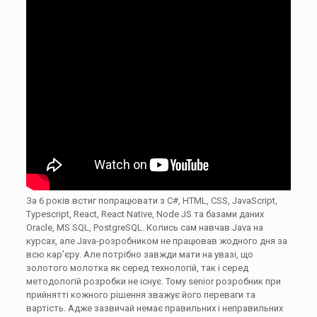
За 6 років встиг попрацювати з C#, HTML, CSS, JavaScript,
Typescript, React, React Native, Node JS та базами даних
Oracle, MS SQL, PostgreSQL. Колись сам навчав Java на
курсах, але Java-розробником не працював жодного дня за
всю кар’єру. Але потрібно завжди мати на увазі, що
золотого молотка як серед технологій, так і серед
методологій розробки не існує. Тому senior розробник при
прийнятті кожного рішення зважує його переваги та
вартість. Адже зазвичай немає правильних і неправильних