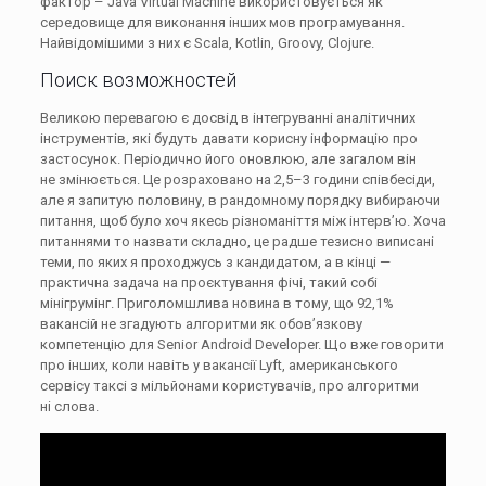
фактор – Java Virtual Machine використовується як
середовище для виконання інших мов програмування.
Найвідомішими з них є Scala, Kotlin, Groovy, Clojure.
Поиск возможностей
Великою перевагою є досвід в інтегруванні аналітичних
інструментів, які будуть давати корисну інформацію про
застосунок. Періодично його оновлюю, але загалом він
не змінюється. Це розраховано на 2,5–3 години співбесіди,
але я запитую половину, в рандомному порядку вибираючи
питання, щоб було хоч якесь різноманіття між інтерв’ю. Хоча
питаннями то назвати складно, це радше тезисно виписані
теми, по яких я проходжусь з кандидатом, а в кінці —
практична задача на проєктування фічі, такий собі
мінігрумінг. Приголомшлива новина в тому, що 92,1%
вакансій не згадують алгоритми як обов’язкову
компетенцію для Senior Android Developer. Що вже говорити
про інших, коли навіть у вакансії Lyft, американського
сервісу таксі з мільйонами користувачів, про алгоритми
ні слова.