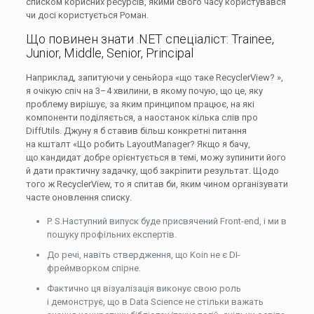
списком корисних ресурсів, якими свого часу користувався
чи досі користується Роман.
Що повинен знати .NET спеціаліст: Trainee,
Junior, Middle, Senior, Principal
Наприклад, запитуючи у сеньйора «що таке RecyclerView? »,
я очікую спіч на 3–4 хвилини, в якому почую, що це, яку
проблему вирішує, за яким принципом працює, на які
компоненти поділяється, а наостанок кілька слів про
DiffUtils. Джуну я б ставив більш конкретні питання
на кшталт «Що робить LayoutManager? Якщо я бачу,
що кандидат добре орієнтується в темі, можу зупинити його
й дати практичну задачку, щоб закріпити результат. Щодо
того ж RecyclerView, то я спитав би, яким чином організувати
часте оновлення списку.
P. S.Наступний випуск буде присвячений Front-end, і ми в
пошуку профільних експертів.
До речі, навіть ствердження, що Koin не є DI-
фреймворком спірне.
Фактично ця візуалізація виконує свою роль
і демонструє, що в Data Science не стільки важать