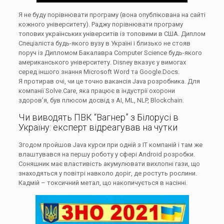
Я не буду порівнювати програму (вона опублікована на сайті
кожного університету). Раджу порівнювати програму
топових українських університів із топовими в США. Диплом
Спеціаліста будь-якого вузу в Україні і близько не стояв
поруч із Дипломом Бакалавра Computer Science будь-якого
американського університету. Disney вказує у вимогах
серед іншого знання Microsoft Word та Google.Docs.
Я протирав очі, чи це точно вакансія Java розробника. Для
компанії Solve.Care, яка працює в індустрії охорони
здоров’я, був плюсом досвід з AI, ML, NLP, Blockchain.
Чи виводять ПВК “Вагнер” з Білорусі в
Україну: експерт відреагував на чутки
Згодом пройшов Java курси при одній з ІТ компаній і там же
влаштувався на першу роботу у сфері Android розробки.
Соняшник має властивість акумулювати вихлопні гази, що
знаходяться у повітрі навколо доріг, де ростуть рослини.
Кадмій – токсичний метал, що накопичується в насінні.