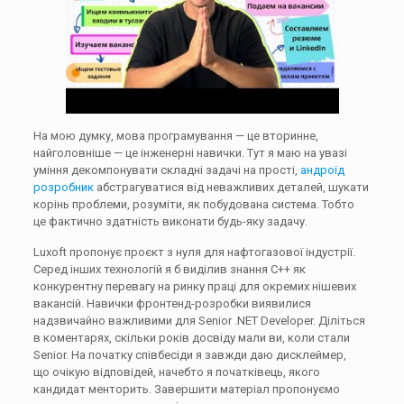
На мою думку, мова програмування — це вторинне,
найголовніше — це інженерні навички. Тут я маю на увазі
уміння декомпонувати складні задачі на прості,
андроїд
розробник
абстрагуватися від неважливих деталей, шукати
корінь проблеми, розуміти, як побудована система. Тобто
це фактично здатність виконати будь-яку задачу.
Luxoft пропонує проєкт з нуля для нафтогазової індустрії.
Серед інших технологій я б виділив знання C++ як
конкурентну перевагу на ринку праці для окремих нішевих
вакансій. Навички фронтенд-розробки виявилися
надзвичайно важливими для Senior .NET Developer. Діліться
в коментарях, скільки років досвіду мали ви, коли стали
Senior. На початку співбесіди я завжди даю дисклеймер,
що очікую відповідей, начебто я початківець, якого
кандидат менторить. Завершити матеріал пропонуємо