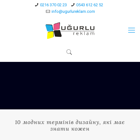
0216 370 02 23
0543 612 62 52
info@ugurlureklam.com
10 модних термінів дизайну, які має
знати кожен