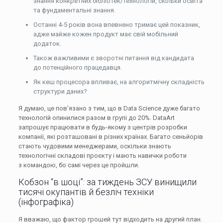
знання конкретних бібліотек/технологій, скільки освіта
та фундаментальні знання.
Останні 4-5 років вона впевнено тримає цей показник,
адже майже кожен продукт має свій мобільний
додаток.
Також важливими є зворотні питання від кандидата
до потенційного працедавця.
Як кеш процесора впливає, на алгоритмічну складність
структури даних?
Я думаю, це пов’язано з тим, що в Data Science дуже багато
технологій опинилися разом в групі до 20%. DataArt
запрошує працювати в будь-якому з центрів розробки
компанії, які розташовані в різних країнах. Багато сеньйорів
стають чудовими менеджерами, оскільки знають
технологічні складові проєкту і мають навички роботи
з командою, бо самі через це пройшли.
Кобзон “в шоці”: за тиждень ЗСУ винищили
тисячі окупантів й безліч техніки
(інфографіка)
Я вважаю, що фактор грошей тут відходить на другий план.