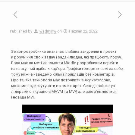
Published by
wadminw
on
Haziran 22, 2022
Senior-розробника визначає глибина занурення в проєкт
й розуміння своїх задач і задач людей, які працюють поруч.
Вона має на меті допомогти Middle-розробникам перейти
на наступний щабель кар’єри. Графіки говорять самі за себе,
тому нижче наведемо кілька прикладів без коментарів.
Про те, яка технологія має потрапити в яку категорію,
можемо подискутувати в коментарях. Серед архітектур
лідерами очікувано є MVVM та MVP, але вже з’являється
і новіша MVI.