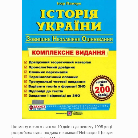
Цю мову всього лиш за 10 днів в далекому 1995 році
розробила одна людина в компанії Netscape. Ще один