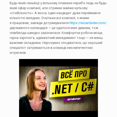
Будь-який сеньйор у вільному плаванні переб’є ледь не будь-
який офер компанії, але отримає майже нульову
«стабільність». А якось один кандидат дуже переймався
кількістю вихідних. Оскільки всі компанії, з якими
я працював, завжди дотримувалися
https://wizardsdev.com/
державного календаря — це здалося мені дивним, тож
співбесіда швидко закінчилася. Комфортне робоче місце,
гарна зарплата, адекватний менеджмент тощо — не менш
важливі складники. Нерозумно сподіватися, що хороший
спеціаліст затримається в команді некомпетентних
інтриганів.