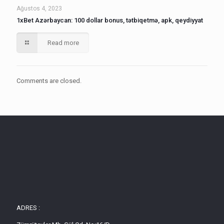
Ağustos 4, 2023
1xBet Azərbaycan: 100 dollar bonus, tətbiqetmə, apk, qeydiyyat
Read more
Comments are closed.
ADRES :