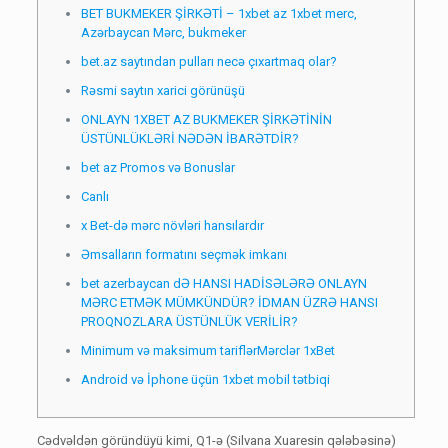
BET BUKMEKER ŞİRKƏTİ – 1xbet az 1xbet merc,
Azərbaycan Mərc, bukmeker
bet.az saytından pulları necə çıxartmaq olar?
Rəsmi saytın xarici görünüşü
ONLAYN 1XBET AZ BUKMEKER ŞİRKƏTİNİN
ÜSTÜNLÜKLƏRİ NƏDƏN İBARƏTDİR?
bet az Promos və Bonuslar
Canlı
x Bet-də mərc növləri hansılardır
Əmsalların formatını seçmək imkanı
bet azerbaycan dƏ HANSI HADİSƏLƏRƏ ONLAYN
MƏRC ETMƏK MÜMKÜNDÜR? İDMAN ÜZRƏ HANSI
PROQNOZLARA ÜSTÜNLÜK VERİLİR?
Minimum və maksimum tariflərMərclər 1xBet
Android və İphone üçün 1xbet mobil tətbiqi
Cədvəldən göründüyü kimi, Q1-ə (Silvana Xuaresin qələbəsinə)