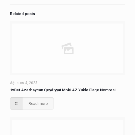
Related posts
Ağustos 4, 2023
1xBet Azerbaycan Qeydiyyat Mobi AZ Yukle Elaqe Nomresi
Read more