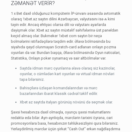
ZƏMANƏT VERİR?
1 x Bet daxil olduğunuz kompüterin İP-ünvanı əsasında avtomatik
olaraq 1xbet.az saytın dilini Azərbaycan, valyutasını isə ₼ kimi
təyin edir. Ancaq ehtiyac olarsa dili və valyutanı ayarlarda
dəyişmək olar. Xbet az saytın müxtəlif səhifələrinə üst paneldən
keçid almaq olar. Bukmeker 1xbet com saytın bir neçə
bolmələrini istifadəçilərə təqdim edir. Əlavə bölməsində bu
siyahıda qeyd olunmayan Scratch-card adlanan onlayn pozma
oyunları da var. Bundan başqa, Əlavə bölməsində Oyun nəticələri,
Statistika, Onlayn poker oynamaq və sair altbölmələr var.
Saytda idman mərc oyunlarına əlavə olaraq siz kazinolar,
oyunlar, o cümlədən kart oyunları və virtual idman növləri
tapa bilərsiniz.
Bahisçilərə üzləşən komandalarından və mərc
bazarlarından ibarət klassik cədvəl təklif edilir.
Xbet az saytda italyan görünüş növünü də seçmək olar.
Şəxsi hesabınıza daxil olmaqla, oyunçu şəxsi məlumatlarını
redaktə edə bilər. Ayrı-ayrılıqda, mərclərin tarixini öyrənə, cari
promosyonlara baxa, hesabınızın təhlükəsizliyini qura bilərsiniz.
Yerləşdirilmiş mərclər üçün şirkət “Cash Out” erkən nağdlaşdırma