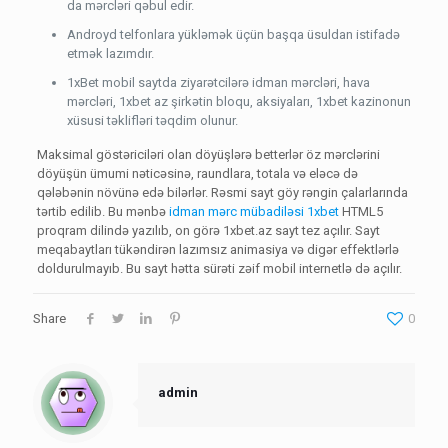
da mərcləri qəbul edir.
Androyd telfonlara yükləmək üçün başqa üsuldan istifadə
etmək lazımdır.
1xBet mobil saytda ziyarətcilərə idman mərcləri, hava
mərcləri, 1xbet az şirkətin bloqu, aksiyaları, 1xbet kazinonun
xüsusi təklifləri təqdim olunur.
Maksimal göstəriciləri olan döyüşlərə betterlər öz mərclərini
döyüşün ümumi nəticəsinə, raundlara, totala və eləcə də
qələbənin növünə edə bilərlər. Rəsmi sayt göy rəngin çalarlarında
tərtib edilib. Bu mənbə
idman mərc mübadiləsi 1xbet
HTML5
proqram dilində yazılıb, on görə 1xbet.az sayt tez açılır. Sayt
meqabaytları tükəndirən lazımsız animasiya və digər effektlərlə
doldurulmayıb. Bu sayt hətta sürəti zəif mobil internetlə də açılır.
Share
0
admin