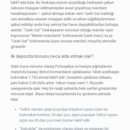
təklif edə bilər. Bu funksiya mərcin qoyulduğu hadisənin yekun
nəticəsi müəyyən edilməmişdən əvvəl qoyulmuş mərclərin
hesablaşmasını – qəbul etməyə imkan verir. Cash Out məbləği
cari əmsallara əsasən müəyyən edilir və erkən nağdlaşdırmanın
qəbul edildiyi anda baş vermiş hər hansı dəyişikliklərdən birbaşa
asılıdır. “Cash Out” funksiyasının mövcud olduğu mərclər oyun
kuponunun “Mənim mərclərim” bölməsində (canlı mərc) və ya
“Cash Out” bölməsində (oyun öncəsi mərclər) müvafiq simvolla
göstərilir.
İlk depozitə bonusu necə əldə etmək olar?
Gəlin buna nümunə olaraq Portuqaliya və İsveçrə yığmalarının
matçında baxaq. Birinci komandanın qələbəsinə 1xbet azerbaijan
bukmeker 1.755 əmsal təklif edir. İsveçlərin qələbəsi iddaanı,
yəni bahisi 5.45 dəfə artırır. Yekun marja cəmi 1.78 punkt
səviyyəsində qalır. Heç bir rəqib şirkətdə belə sərfəli göstəricilər
mövcud deyil. Əlavə iddaa bazarlarında bu göstərici yüksələ
bilər.
Tədbir zamanı qeyri-populyar beysbol oyunu üçün bu
bukmeker kontoru 10-dan çox, qeyri-populyar futbol oyunu
üçün isə 30-dan çox mərc bazarı təklif edir.
“Kuboklar” da müntəzəm olaraq işləyir və müəyyən bir