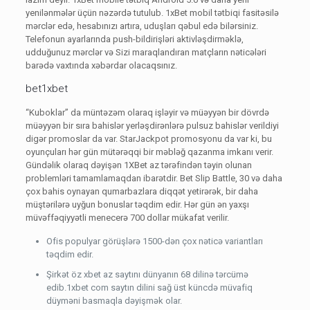
yenilənmələr üçün nəzərdə tutulub. 1xBet mobil tətbiqi fasitəsilə
mərclər edə, hesabınızı artıra, uduşları qəbul edə bilərsiniz.
Telefonun ayarlarında push-bildirişləri aktivləşdirməklə,
udduğunuz mərclər və Sizi maraqlandıran matçların nəticələri
barədə vaxtında xəbərdar olacaqsınız.
bet1xbet
“Kuboklar” da müntəzəm olaraq işləyir və müəyyən bir dövrdə
müəyyən bir sıra bahislər yerləşdirənlərə pulsuz bahislər verildiyi
digər promoslar da var. StarJackpot promosyonu da var ki, bu
oyunçuları hər gün mütərəqqi bir məbləğ qazanma imkanı verir.
Gündəlik olaraq dəyişən 1XBet az tərəfindən təyin olunan
problemləri tamamlamaqdan ibarətdir. Bet Slip Battle, 30 və daha
çox bahis oynayan qumarbazlara diqqət yetirərək, bir daha
müştərilərə uyğun bonuslar təqdim edir. Hər gün ən yaxşı
müvəffəqiyyətli menecerə 700 dollar mükafat verilir.
Ofis populyar görüşlərə 1500-dən çox nəticə variantları
təqdim edir.
Şirkət öz xbet az saytını dünyanın 68 dilinə tərcümə
edib.1xbet com saytın dilini sağ üst küncdə müvafiq
düyməni basmaqla dəyişmək olar.