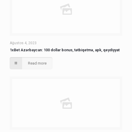
Ağustos 4, 2023
1xBet Azərbaycan: 100 dollar bonus, tətbiqetmə, apk, qeydiyyat
Read more