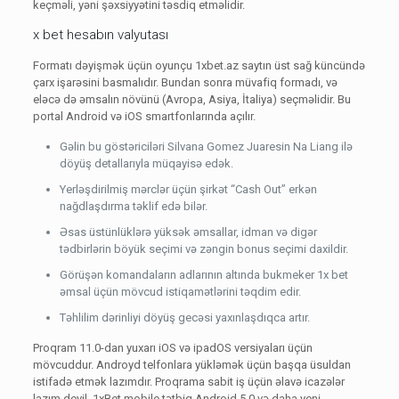
keçməli, yəni şəxsiyyətini təsdiq etməlidir.
x bet hesabın valyutası
Formatı dəyişmək üçün oyunçu 1xbet.az saytın üst sağ küncündə
çarx işarəsini basmalıdır. Bundan sonra müvafiq formadı, və
eləcə də əmsalın növünü (Avropa, Asiya, İtaliya) seçməlidir. Bu
portal Android və iOS smartfonlarında açılır.
Gəlin bu göstəriciləri Silvana Gomez Juaresin Na Liang ilə
döyüş detallarıyla müqayisə edək.
Yerləşdirilmiş mərclər üçün şirkət “Cash Out” erkən
nağdlaşdırma təklif edə bilər.
Əsas üstünlüklərə yüksək əmsallar, idman və digər
tədbirlərin böyük seçimi və zəngin bonus seçimi daxildir.
Görüşən komandaların adlarının altında bukmeker 1x bet
əmsal üçün mövcud istiqamətlərini təqdim edir.
Təhlilim dərinliyi döyüş gecəsi yaxınlaşdıqca artır.
Proqram 11.0-dan yuxarı iOS və ipadOS versiyaları üçün
mövcuddur. Androyd telfonlara yükləmək üçün başqa üsuldan
istifadə etmək lazımdır. Proqrama sabit iş üçün əlavə icazələr
lazım deyil. 1xBet mobile tətbiq Android 5.0 və daha yeni