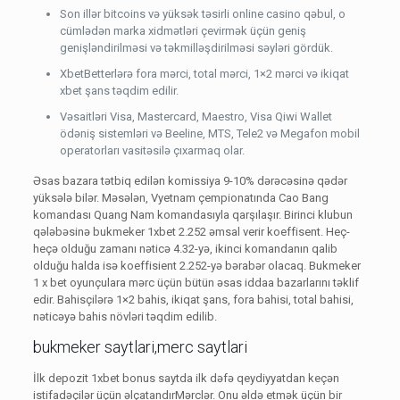
Son illər bitcoins və yüksək təsirli online casino qəbul, o
cümlədən marka xidmətləri çevirmək üçün geniş
genişləndirilməsi və təkmilləşdirilməsi səyləri gördük.
XbetBetterlərə fora mərci, total mərci, 1×2 mərci və ikiqat
xbet şans təqdim edilir.
Vəsaitləri Visa, Mastercard, Maestro, Visa Qiwi Wallet
ödəniş sistemləri və Beeline, MTS, Tele2 və Megafon mobil
operatorları vasitəsilə çıxarmaq olar.
Əsas bazara tətbiq edilən komissiya 9-10% dərəcəsinə qədər
yüksələ bilər. Məsələn, Vyetnam çempionatında Cao Bang
komandası Quang Nam komandasıyla qarşılaşır. Birinci klubun
qələbəsinə bukmeker 1xbet 2.252 əmsal verir koeffisent. Heç-
heçə olduğu zamanı nəticə 4.32-yə, ikinci komandanın qalib
olduğu halda isə koeffisient 2.252-yə bərabər olacaq. Bukmeker
1 x bet oyunçulara mərc üçün bütün əsas iddaa bazarlarını təklif
edir. Bahisçilərə 1×2 bahis, ikiqat şans, fora bahisi, total bahisi,
nəticəyə bahis növləri təqdim edilib.
bukmeker saytlari,merc saytlari
İlk depozit 1xbet bonus saytda ilk dəfə qeydiyyatdan keçən
istifadəçilər üçün əlçatandırMərclər. Onu əldə etmək üçün bir