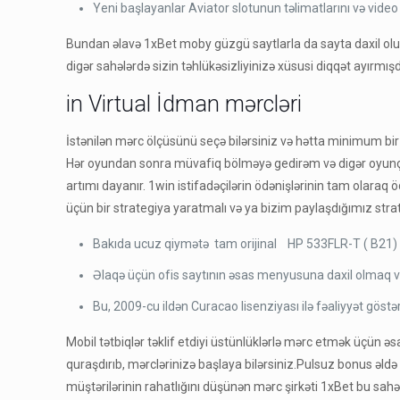
Yeni başlayanlar Aviator slotunun təlimatlarını və video ic
Bundan əlavə 1xBet moby güzgü saytlarla da sayta daxil olub,
digər sahələrdə sizin təhlükəsizliyinizə xüsusi diqqət ayırmışd
in Virtual İdman mərcləri
İstənilən mərc ölçüsünü seçə bilərsiniz və hətta minimum bir 
Hər oyundan sonra müvafiq bölməyə gedirəm və digər oyunçu
artımı dayanır. 1win istifadəçilərin ödənişlərinin tam olara
üçün bir strategiya yaratmalı və ya bizim paylaşdığımız stra
Bakıda ucuz qiymətə tam orijinal HP 533FLR-T ( B21) 
Əlaqə üçün ofis saytının əsas menyusuna daxil olmaq və
Bu, 2009-cu ildən Curacao lisenziyası ilə fəaliyyət göstə
Mobil tətbiqlər təklif etdiyi üstünlüklərlə mərc etmək üçün 
quraşdırıb, mərclərinizə başlaya bilərsiniz.Pulsuz bonus əldə 
müştərilərinin rahatlığını düşünən mərc şirkəti 1xBet bu sahədə