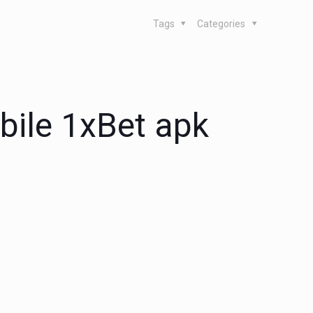
Tags
Categories
bile 1xBet apk