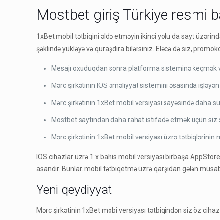
Mostbet giriş Türkiye resmi 
1xBet mobil tətbiqini əldə etməyin ikinci yolu da sayt üzər
şəklində yükləyə və quraşdıra bilərsiniz. Eləcə də siz, prom
Mesajı oxuduqdan sonra platforma sisteminə keçmək v
Mərc şirkətinin IOS əməliyyat sistemini əsasında işləyən 
Mərc şirkətinin 1xBet mobil versiyası sayəsində daha sür
Mostbet saytından daha rahat istifadə etmək üçün siz s
Mərc şirkətinin 1xBet mobil versiyası üzrə tətbiqlərini
IOS cihazlar üzrə 1 x bahis mobil versiyası birbaşa AppStore 
asandır. Bunlar, mobil tətbiqetmə üzrə qarşıdan gələn müsabi
Yeni qeydiyyat
Mərc şirkətinin 1xBet mobi versiyası tətbiqindən siz öz cihazla