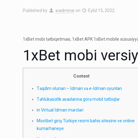
Published by
wadminw
on
Eylül 15, 2022
1xBet mobi tətbiqetməsi, 1xBet APK 1xBet mobile xüsusiyyə
1xBet mobi versiy
Content
Təqdim olunan – İdman və e-İdman oyunları
Təhlükəsizlik əsaslarına görə mobil tətbiqlər
in Virtual İdman mərcləri
Mostbet giriş Türkiye resmi bahis sitesine ve online
kumarhaneye