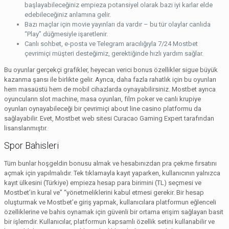
başlayabileceğiniz empieza potansiyel olarak bazı iyi karlar elde
edebileceğiniz anlamına gelir.
Bazı maçlar için movie yayınları da vardır – bu tür olaylar canlıda
“Play” düğmesiyle işaretlenir.
Canlı sohbet, e-posta ve Telegram aracılığıyla 7/24 Mostbet
çevrimiçi müşteri desteğimiz, gerektiğinde hızlı yardım sağlar.
Bu oyunlar gerçekçi grafikler, heyecan verici bonus özellikler sigue büyük
kazanma şansı ile birlikte gelir. Ayrıca, daha fazla rahatlık için bu oyunları
hem masaüstü hem de mobil cihazlarda oynayabilirsiniz. Mostbet ayrıca
oyuncuların slot machine, masa oyunları, film poker ve canlı krupiye
oyunları oynayabileceği bir çevrimiçi about line casino platformu da
sağlayabilir. Evet, Mostbet web sitesi Curacao Gaming Expert tarafından
lisanslanmıştır.
Spor Bahisleri
Tüm bunlar hoşgeldin bonusu almak ve hesabınızdan pra çekme fırsatını
açmak için yapılmalıdır. Tek tıklamayla kayıt yaparken, kullanıcının yalnızca
kayıt ülkesini (Türkiye) empieza hesap para birimini (TL) seçmesi ve
Mostbet’in kural ve” “yönetmeliklerini kabul etmesi gerekir. Bir hesap
oluşturmak ve Mostbet’e giriş yapmak, kullanıcılara platformun eğlenceli
özelliklerine ve bahis oynamak için güvenli bir ortama erişim sağlayan basit
bir işlemdir. Kullanıcılar, platformun kapsamlı özellik setini kullanabilir ve