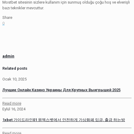
Mostbet sitesinin sizlere kullanım için sunmuş olduğu çoğu hoş ve elverişli
bazı teknikler mevcuttur.
Share
0
admin
Related posts
Ocak 10, 2025
Лучшие Онлайн Казино Украины Для Крупных Выигрышей 2025
Read more
Eylül 16, 2024
1xbet 가이드라인01 원엑스벳에서 안전하게 가상화폐 입금, 출금 하는방
Read more