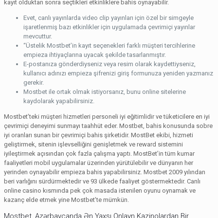
kayıt olduktan sonra seçtikleri etkinliklere bahis oynayabilir.
Evet, canlı yayınlarda video clip yayınları için özel bir simgeyle
işaretlenmiş bazı etkinlikler için uygulamada çevrimiçi yayınlar
mevcuttur.
“Üstelik Mostbet’in kayıt seçenekleri farklı müşteri tercihlerine
empieza ihtiyaçlarına uyacak şekilde tasarlanmıştır.
E-postanıza gönderdiyseniz veya resim olarak kaydettiyseniz,
kullanıcı adınızı empieza şifrenizi giriş formunuza yeniden yazmanız
gerekir.
Mostbet ile ortak olmak istiyorsanız, bunu online sitelerine
kaydolarak yapabilirsiniz.
Mostbet’teki müşteri hizmetleri personeli iyi eğitimlidir ve tüketicilere en iyi
çevrimiçi deneyimi sunmayı taahhüt eder. Mostbet, bahis konusunda sobre
iyi oranları sunan bir çevrimiçi bahis şirketidir. MostBet ekibi, hizmeti
geliştirmek, sitenin işlevselliğini genişletmek ve reward sistemini
iyileştirmek açısından çok fazla çalışma yaptı. MostBet’in tüm kumar
faaliyetleri mobil uygulamalar üzerinden yürütülebilir ve dünyanın her
yerinden oynayabilir empieza bahis yapabilirsiniz. Mostbet 2009 yılından
beri varlığını sürdürmektedir ve 93 ülkede faaliyet göstermektedir. Canlı
online casino kısmında pek çok masada istenilen oyunu oynamak ve
kazanç elde etmek yine Mostbet’te mümkün.
Mostbet, Azərbaycanda Ən Yaxşı Onlayn Kazinolardan Bir