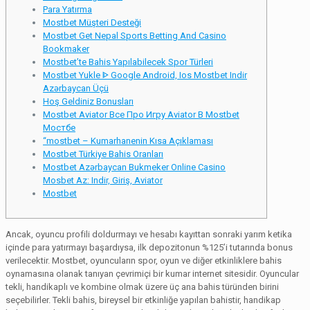
Para Yatırma
Mostbet Müşteri Desteği
Mostbet Get Nepal Sports Betting And Casino
Bookmaker
Mostbet’te Bahis Yapılabilecek Spor Türleri
Mostbet Yukle ᐈ Google Android, Ios Mostbet Indir
Azərbaycan Üçü
Hoş Geldiniz Bonusları
Mostbet Aviator Все Про Игру Aviator В Mostbet
Мостбе
“mostbet – Kumarhanenin Kısa Açıklaması
Mostbet Türkiye Bahis Oranları
Mostbet Azərbaycan Bukmeker Online Casino
Мosbet Az: Indir, Giriş, Aviator
Mostbet
Ancak, oyuncu profili doldurmayı ve hesabı kayıttan sonraki yarım ketika
içinde para yatırmayı başardıysa, ilk depozitonun %125’i tutarında bonus
verilecektir. Mostbet, oyuncuların spor, oyun ve diğer etkinliklere bahis
oynamasına olanak tanıyan çevrimiçi bir kumar internet sitesidir. Oyuncular
tekli, handikaplı ve kombine olmak üzere üç ana bahis türünden birini
seçebilirler. Tekli bahis, bireysel bir etkinliğe yapılan bahistir, handikap