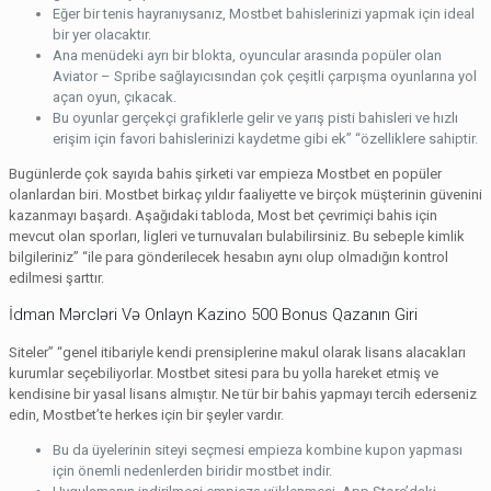
Eğer bir tenis hayranıysanız, Mostbet bahislerinizi yapmak için ideal
bir yer olacaktır.
Ana menüdeki ayrı bir blokta, oyuncular arasında popüler olan
Aviator – Spribe sağlayıcısından çok çeşitli çarpışma oyunlarına yol
açan oyun, çıkacak.
Bu oyunlar gerçekçi grafiklerle gelir ve yarış pisti bahisleri ve hızlı
erişim için favori bahislerinizi kaydetme gibi ek” “özelliklere sahiptir.
Bugünlerde çok sayıda bahis şirketi var empieza Mostbet en popüler
olanlardan biri. Mostbet birkaç yıldır faaliyette ve birçok müşterinin güvenini
kazanmayı başardı. Aşağıdaki tabloda, Most bet çevrimiçi bahis için
mevcut olan sporları, ligleri ve turnuvaları bulabilirsiniz. Bu sebeple kimlik
bilgileriniz” “ile para gönderilecek hesabın aynı olup olmadığın kontrol
edilmesi şarttır.
İdman Mərcləri Və Onlayn Kazino 500 Bonus Qazanın Giri
Siteler” “genel itibariyle kendi prensiplerine makul olarak lisans alacakları
kurumlar seçebiliyorlar. Mostbet sitesi para bu yolla hareket etmiş ve
kendisine bir yasal lisans almıştır. Ne tür bir bahis yapmayı tercih ederseniz
edin, Mostbet’te herkes için bir şeyler vardır.
Bu da üyelerinin siteyi seçmesi empieza kombine kupon yapması
için önemli nedenlerden biridir mostbet indir.