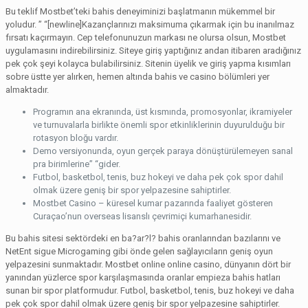
Bu teklif Mostbet’teki bahis deneyiminizi başlatmanın mükemmel bir
yoludur. ” “[newline]Kazançlarınızı maksimuma çıkarmak için bu inanılmaz
fırsatı kaçırmayın. Cep telefonunuzun markası ne olursa olsun, Mostbet
uygulamasını indirebilirsiniz. Siteye giriş yaptığınız andan itibaren aradığınız
pek çok şeyi kolayca bulabilirsiniz. Sitenin üyelik ve giriş yapma kısımları
sobre üstte yer alırken, hemen altında bahis ve casino bölümleri yer
almaktadır.
Programın ana ekranında, üst kısmında, promosyonlar, ikramiyeler
ve turnuvalarla birlikte önemli spor etkinliklerinin duyurulduğu bir
rotasyon bloğu vardır.
Demo versiyonunda, oyun gerçek paraya dönüştürülemeyen sanal
pra birimlerine” “gider.
Futbol, basketbol, tenis, buz hokeyi ve daha pek çok spor dahil
olmak üzere geniş bir spor yelpazesine sahiptirler.
Mostbet Casino – küresel kumar pazarında faaliyet gösteren
Curaçao’nun overseas lisanslı çevrimiçi kumarhanesidir.
Bu bahis sitesi sektördeki en ba?ar?l? bahis oranlarından bazılarını ve
NetEnt sigue Microgaming gibi önde gelen sağlayıcıların geniş oyun
yelpazesini sunmaktadır. Mostbet online online casino, dünyanın dört bir
yanından yüzlerce spor karşılaşmasında oranlar empieza bahis hatları
sunan bir spor platformudur. Futbol, basketbol, tenis, buz hokeyi ve daha
pek çok spor dahil olmak üzere geniş bir spor yelpazesine sahiptirler.