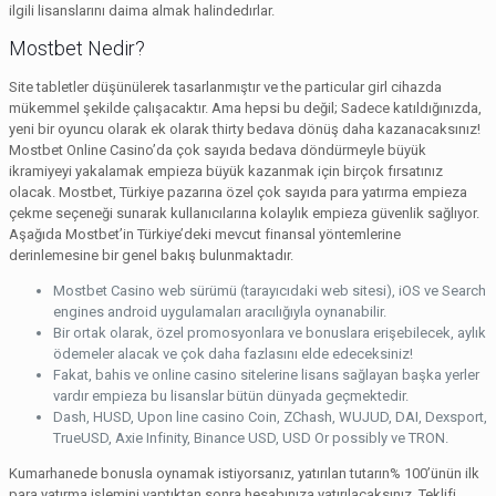
ilgili lisanslarını daima almak halindedırlar.
Mostbet Nedir?
Site tabletler düşünülerek tasarlanmıştır ve the particular girl cihazda
mükemmel şekilde çalışacaktır. Ama hepsi bu değil; Sadece katıldığınızda,
yeni bir oyuncu olarak ek olarak thirty bedava dönüş daha kazanacaksınız!
Mostbet Online Casino’da çok sayıda bedava döndürmeyle büyük
ikramiyeyi yakalamak empieza büyük kazanmak için birçok fırsatınız
olacak. Mostbet, Türkiye pazarına özel çok sayıda para yatırma empieza
çekme seçeneği sunarak kullanıcılarına kolaylık empieza güvenlik sağlıyor.
Aşağıda Mostbet’in Türkiye’deki mevcut finansal yöntemlerine
derinlemesine bir genel bakış bulunmaktadır.
Mostbet Casino web sürümü (tarayıcıdaki web sitesi), iOS ve Search
engines android uygulamaları aracılığıyla oynanabilir.
Bir ortak olarak, özel promosyonlara ve bonuslara erişebilecek, aylık
ödemeler alacak ve çok daha fazlasını elde edeceksiniz!
Fakat, bahis ve online casino sitelerine lisans sağlayan başka yerler
vardır empieza bu lisanslar bütün dünyada geçmektedir.
Dash, HUSD, Upon line casino Coin, ZChash, WUJUD, DAI, Dexsport,
TrueUSD, Axie Infinity, Binance USD, USD Or possibly ve TRON.
Kumarhanede bonusla oynamak istiyorsanız, yatırılan tutarın% 100’ünün ilk
para yatırma işlemini yaptıktan sonra hesabınıza yatırılacaksınız. Teklifi