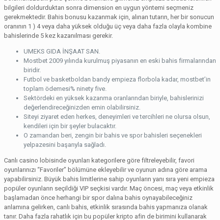
bilgileri doldurduktan sonra dimension en uygun yöntemi seçmeniz
gerekmektedir. Bahis bonusu kazanmak için, alınan tutarın, her bir sonucun
oranının 1 ) 4 veya daha yüksek olduğu üç veya daha fazla olayla kombine
bahislerinde 5 kez kazanılması gerekir.
UMEKS GIDA İNŞAAT SAN.
Mostbet 2009 yılında kurulmuş piyasanın en eski bahis firmalarından
biridir.
Futbol ve basketboldan bandy empieza florbola kadar, mostbet’in
toplam ödemesi% ninety five.
Sektördeki en yüksek kazanma oranlarından biriyle, bahislerinizi
değerlendireceğinizden emin olabilirsiniz.
Siteyi ziyaret eden herkes, deneyimleri ve tercihleri ne olursa olsun,
kendileri için bir şeyler bulacaktır.
O zamandan beri, zengin bir bahis ve spor bahisleri seçenekleri
yelpazesini başarıyla sağladı.
Canlı casino lobisinde oyunları kategorilere göre filtreleyebilir, favori
oyunlarınızı “Favoriler” bölümüne ekleyebilir ve oyunun adına göre arama
yapabilirsiniz. Büyük bahis limitlerine sahip oyunların yanı sıra yeni empieza
popüler oyunların seçildiği VIP seçkisi vardır. Maç öncesi, maç veya etkinlik
başlamadan önce herhangi bir spor dalına bahis oynayabileceğiniz
anlamına gelirken, canlı bahis, etkinlik sırasında bahis yapmanıza olanak
tanır. Daha fazla rahatlık için bu popüler kripto afin de birimini kullanarak