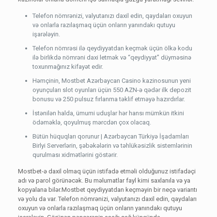
Telefon nömrənizi, valyutanızı daxil edin, qaydaları oxuyun
və onlarla razılaşmaq üçün onların yanındakı qutuyu
işarələyin.
Telefon nömrəsi ilə qeydiyyatdan keçmək üçün ölkə kodu
ilə birlikdə nömrəni daxi letmək və “qeydiyyat” düyməsinə
toxunmağınız kifayət edir.
Həmçinin, Mostbet Azərbaycan Casino kazinosunun yeni
oyunçuları slot oyunları üçün 550 AZN-ə qədər ilk depozit
bonusu və 250 pulsuz fırlanma təklif etməyə hazırdırlar.
İstənilən halda, ümumi uduşlar hər hansı mümkün itkini
ödəməklə, qoyulmuş mərcdən çox olacaq.
Bütün hüquqları qorunur | Azərbaycan Türkiyə İşadamları
Birlyi Serverlərin, şəbəkələrin və təhlükəsizlik sistemlərinin
qurulması xidmətlərini göstərir.
Mostbet-ə daxil olmaq üçün istifadə etməli olduğunuz istifadəçi
adı və parol görünəcək. Bu məlumatlar fayl kimi saxlanıla və ya
kopyalana bilər.Mostbet qeydiyyatdan keçməyin bir neçə variantı
və yolu da var. Telefon nömrənizi, valyutanızı daxil edin, qaydaları
oxuyun və onlarla razılaşmaq üçün onların yanındakı qutuyu