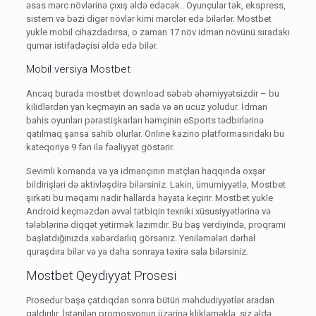
əsas mərc növlərinə çıxış əldə edəcək.. Oyunçular tək, ekspress,
sistem və bəzi digər növlər kimi mərclər edə bilərlər. Mostbet
yukle mobil cihazdadırsa, o zaman 17 növ idman növünü sıradakı
qumar istifadəçisi əldə edə bilər.
Mobil versiya Mostbet
Ancaq burada mostbet download səbəb əhəmiyyətsizdir – bu
kilidlərdən yan keçməyin ən sadə və ən ucuz yoludur. İdman
bahis oyunları pərəstişkarları həmçinin eSports tədbirlərinə
qatılmaq şansa sahib olurlar. Online kazino platformasındakı bu
kateqoriya 9 fən ilə fəaliyyət göstərir.
Sevimli komanda və ya idmançının matçları haqqında oxşar
bildirişləri də aktivləşdirə bilərsiniz. Lakin, ümumiyyətlə, Mostbet
şirkəti bu məqamı nadir hallarda həyata keçirir. Mostbet yukle
Android keçməzdən əvvəl tətbiqin texniki xüsusiyyətlərinə və
tələblərinə diqqət yetirmək lazımdır. Bu baş verdiyində, proqramı
başlatdığınızda xəbərdarlıq görsəniz. Yeniləmələri dərhal
quraşdıra bilər və ya daha sonraya təxirə sala bilərsiniz.
Mostbet Qeydiyyat Prosesi
Prosedur başa çatdıqdan sonra bütün məhdudiyyətlər aradan
qaldırılır. İstənilən promosyonun üzərinə klikləməklə, siz əldə