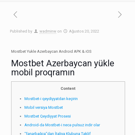
Published by
wadminw
on
Ağustos 20, 2022
Mostbet Yukle Azerbaycan Android APK & iOS
Mostbet Azerbaycan yükle
mobil proqramın
Content
Mostbet-i qeydiyyatdan keçirin
Mobil versiya Mostbet
Mostbet Qeydiyyat Prosesi
Android-də Mostbet-i necə pulsuz indir olar
“fənərbağça”dan İtaliya Klubuna Təklif