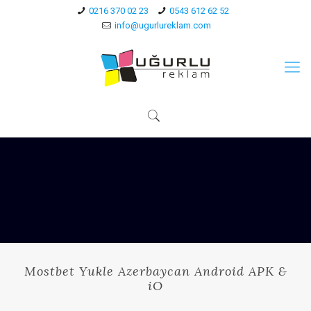
0216 370 02 23
0543 612 62 52
info@ugurlureklam.com
Mostbet Yukle Azerbaycan Android APK &
iO