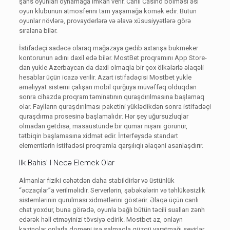
şans oyunları oynamağa imkan verir. Canlı Casino bölməsi əsl
oyun klubunun atmosferini tam yaşamağa kömək edir. Bütün
oyunlar növlərə, provayderlərə və əlavə xüsusiyyətlərə görə
sıralana bilər.
İstifadəçi sadəcə olaraq mağazaya gedib axtarışa bukmeker
kontorunun adını daxil edə bilər. MostBet proqramını App Store-
dan yukle Azerbaycan da daxil olmaqla bir çox ölkələrlə əlaqəli
hesablar üçün icazə verilir. Azart istifadəçisi Mostbet yukle
əməliyyat sistemi çalışan mobil qurğuya müvəffəq olduqdan
sonra cihazda proqram təminatının quraşdırılmasına başlamaq
olar. Faylların quraşdırılması paketini yüklədikdən sonra istifadəçi
quraşdırma prosesinə başlamalıdır. Hər şey uğursuzluqlar
olmadan getdisə, masaüstünde bir qumar nişanı görünür,
tətbiqin başlamasına xidmət edir. İnterfeysdə standart
elementlərin istifadəsi proqramla qarşılıqlı əlaqəni asanlaşdırır.
Ilk Bahis’ I Necə Elemek Olar
Almanlar fiziki cəhətdən daha stabildirlər və üstünlük
“əczaçılar”a verilməlidir. Serverlərin, şəbəkələrin və təhlükəsizlik
sistemlərinin qurulması xidmətlərini göstərir. Əlaqə üçün canlı
chat yoxdur, buna görədə, oyunla bağlı bütün təcili sualları zənh
edərək həll etməyinizi tövsiyə edirik. Mostbet az, onlayn
kazinolar onlarla domeni işə salmaqla güzgü yaratmağı sevirlər.