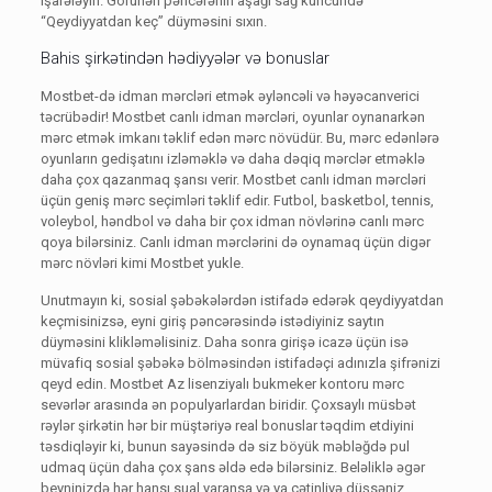
işarələyin. Görünən pəncərənin aşağı sağ küncündə
“Qeydiyyatdan keç” düyməsini sıxın.
Bahis şirkətindən hədiyyələr və bonuslar
Mostbet-də idman mərcləri etmək əyləncəli və həyəcanverici
təcrübədir! Mostbet canlı idman mərcləri, oyunlar oynanarkən
mərc etmək imkanı təklif edən mərc növüdür. Bu, mərc edənlərə
oyunların gedişatını izləməklə və daha dəqiq mərclər etməklə
daha çox qazanmaq şansı verir. Mostbet canlı idman mərcləri
üçün geniş mərc seçimləri təklif edir. Futbol, ​​basketbol, ​​tennis,
voleybol, həndbol və daha bir çox idman növlərinə canlı mərc
qoya bilərsiniz. Canlı idman mərclərini də oynamaq üçün digər
mərc növləri kimi Mostbet yukle.
Unutmayın ki, sosial şəbəkələrdən istifadə edərək qeydiyyatdan
keçmisinizsə, eyni giriş pəncərəsində istədiyiniz saytın
düyməsini klikləməlisiniz. Daha sonra girişə icazə üçün isə
müvafiq sosial şəbəkə bölməsindən istifadəçi adınızla şifrənizi
qeyd edin. Mostbet Az lisenziyalı bukmeker kontoru mərc
sevərlər arasında ən populyarlardan biridir. Çoxsaylı müsbət
rəylər şirkətin hər bir müştəriyə real bonuslar təqdim etdiyini
təsdiqləyir ki, bunun sayəsində də siz böyük məbləğdə pul
udmaq üçün daha çox şans əldə edə bilərsiniz. Beləliklə əgər
beyninizdə hər hansı sual yaransa və ya çətinliyə düşsəniz