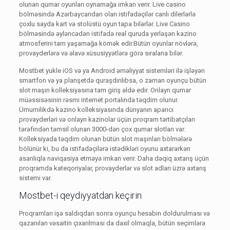
olunan qumar oyunları oynamağa imkan verir. Live casino
bölməsində Azərbaycandan olan istifadəçilər canlı dilerlərlə
çoxlu sayda kart və stolüstü oyun tapa bilərlər. Live Casino
bölməsində əyləncədən istifadə real quruda yerləşən kazino
atmosferini tam yaşamağa kömək edir.Bütün oyunlar növlərə,
provayderlərə və əlavə xüsusiyyətlərə görə sıralana bilər.
Mostbet yukle iOS və ya Android əməliyyat sistemləri ilə işləyən
smartfon və ya planşetdə quraşdırılıbsa, o zaman oyunçu bütün
slot maşın kolleksiyasına tam giriş əldə edir. Onlayn qumar
müəssisəsinin rəsmi internet portalında təqdim olunur.
Ümumilikdə kazino kolleksiyasında dünyanın aparıcı
provayderləri və onlayn kazinolar üçün proqram tərtibatçıları
tərəfindən təmsil olunan 3000-dən çox qumar slotları var.
Kolleksiyada təqdim olunan bütün slot maşınları bölmələrə
bölünür ki, bu da istifadəçilərə istədikləri oyunu axtararkən
asanlıqla naviqasiya etməyə imkan verir. Daha dəqiq axtarış üçün
proqramda kateqoriyalar, provayderlər və slot adları üzrə axtarış
sistemi var.
Mostbet-i qeydiyyatdan keçirin
Proqramları işə saldıqdan sonra oyunçu hesabın doldurulması və
qazanılan vəsaitin çıxarılması da daxil olmaqla, bütün seçimlərə