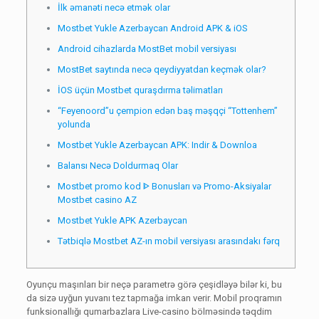
İlk əmanəti necə etmək olar
Mostbet Yukle Azerbaycan Android APK & iOS
Android cihazlarda MostBet mobil versiyası
MostBet saytında necə qeydiyyatdan keçmək olar?
İOS üçün Mostbet quraşdırma təlimatları
“Feyenoord”u çempion edən baş məşqçi “Tottenhem”
yolunda
Mostbet Yukle Azerbaycan APK: Indir & Downloa
Balansı Necə Doldurmaq Olar
Mostbet promo kod ᐈ Bonusları və Promo-Aksiyalar
Mostbet casino AZ
Mostbet Yukle APK Azerbaycan
Tətbiqlə Mostbet AZ-ın mobil versiyası arasındakı fərq
Oyunçu maşınları bir neçə parametrə görə çeşidləyə bilər ki, bu
da sizə uyğun yuvanı tez tapmağa imkan verir. Mobil proqramın
funksionallığı qumarbazlara Live-casino bölməsində təqdim