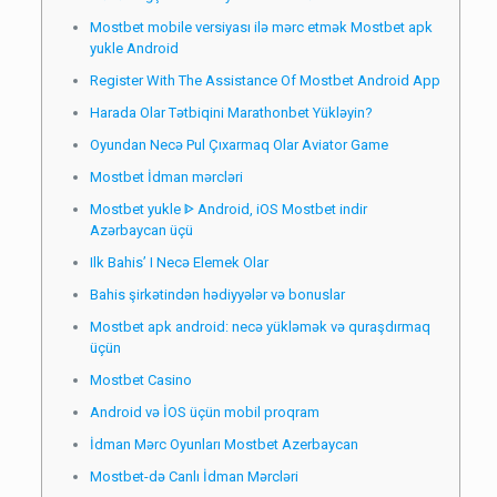
Mostbet mobile versiyası ilə mərc etmək Mostbet apk
yukle Android
Register With The Assistance Of Mostbet Android App
Harada Olar Tətbiqini Marathonbet Yükləyin?
Oyundan Necə Pul Çıxarmaq Olar Aviator Game
Mostbet İdman mərcləri
Mostbet yukle ᐈ Android, iOS Mostbet indir
Azərbaycan üçü
Ilk Bahis’ I Necə Elemek Olar
Bahis şirkətindən hədiyyələr və bonuslar
Mostbet apk android: necə yükləmək və quraşdırmaq
üçün
Mostbet Casino
Android və İOS üçün mobil proqram
İdman Mərc Oyunları Mostbet Azerbaycan
Mostbet-də Canlı İdman Mərcləri