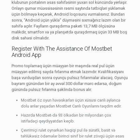
klubunun portalının əsas səhifəsinin yuxarı sol küncündə yerləşir.
Onlayn qumar müəssisəsinin rəsmi saytında tətbiqləri yükləmək
üçün bölməyə keçərək, Android loqosunu vurmalısınız. Bundan
sonra, “Android üçün yüklə” düyməsini sıxmağınız lazım olan bir
səhifə açılır. Faylların quraşdırma paketi 13,7 MB ölçüsünə
malikdir, smartfon və ya planşetdə quraşdırmaq üçün 33 MB boş
disk sahəsi olmalıdır.
Register With The Assistance Of Mostbet
Android App
Promo toplamaq üçün müəyyən bir maşında real pul üçün
müəyyən edilmiş sayda fırlanma etmək lazımdır. Kvalifikasiyanı
başa vurduqdan sonra oyunçu pulsuz fırlanmalar alacaq. Oyunçu
bayram günündən bir ay əvvəl 300 dollar mərc edərsə, doğum
günündə pulsuz fırlanma şəklində bonus alır.
Mostbet öz oyun həvəskarları üçün xüsusi canlı əyləncə
dolu anlar yaşadan Mostbet Canlı Oyunlarını təqdim edir.
Hazırda Mostbet-də 93 ölkədən bir milyondan çox
istifadəçi qeydiyyatdan keçib.
Çevrimiçi rulet oynarkən həqiqi pul ilə sürətli, basit və
təhlükəsiz ödəmələr birinci sinif bir rulet zövqü üçün əsas