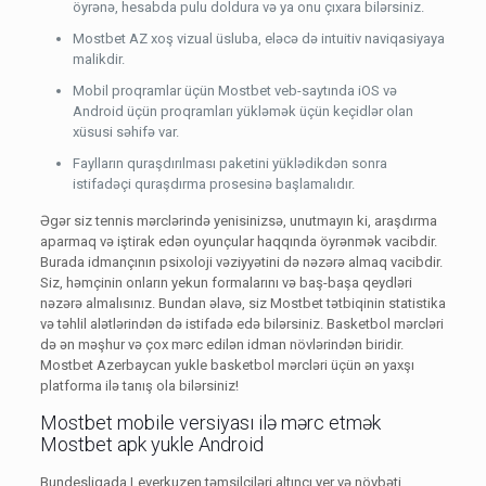
öyrənə, hesabda pulu doldura və ya onu çıxara bilərsiniz.
Mostbet AZ xoş vizual üsluba, eləcə də intuitiv naviqasiyaya
malikdir.
Mobil proqramlar üçün Mostbet veb-saytında iOS və
Android üçün proqramları yükləmək üçün keçidlər olan
xüsusi səhifə var.
Faylların quraşdırılması paketini yüklədikdən sonra
istifadəçi quraşdırma prosesinə başlamalıdır.
Əgər siz tennis mərclərində yenisinizsə, unutmayın ki, araşdırma
aparmaq və iştirak edən oyunçular haqqında öyrənmək vacibdir.
Burada idmançının psixoloji vəziyyətini də nəzərə almaq vacibdir.
Siz, həmçinin onların yekun formalarını və baş-başa qeydləri
nəzərə almalısınız. Bundan əlavə, siz Mostbet tətbiqinin statistika
və təhlil alətlərindən də istifadə edə bilərsiniz. Basketbol mərcləri
də ən məşhur və çox mərc edilən idman növlərindən biridir.
Mostbet Azerbaycan yukle basketbol mərcləri üçün ən yaxşı
platforma ilə tanış ola bilərsiniz!
Mostbet mobile versiyası ilə mərc etmək
Mostbet apk yukle Android
Bundesliqada Leverkuzen təmsilçiləri altıncı yer və növbəti