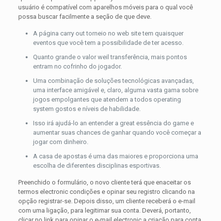
usuário é compatível com aparelhos móveis para o qual você
possa buscar facilmente a seção de que deve.
A página carry out torneio no web site tem quaisquer
eventos que você tem a possibilidade de ter acesso.
Quanto grande o valor weil transferência, mais pontos
entram no cofrinho do jogador.
Uma combinação de soluções tecnológicas avançadas,
uma interface amigável e, claro, alguma vasta gama sobre
jogos empolgantes que atendem a todos operating
system gostos e níveis de habilidade.
Isso irá ajudá-lo an entender a great essência do game e
aumentar suas chances de ganhar quando você começar a
jogar com dinheiro.
A casa de apostas é uma das maiores e proporciona uma
escolha de diferentes disciplinas esportivas.
Preenchido o formulário, o novo cliente terá que enaceitar os
termos electronic condições e opinar seu registro clicando na
opção registrar-se. Depois disso, um cliente receberá o e-mail
com uma ligação, para legitimar sua conta. Deverá, portanto,
clicar no link para opinar o e-mail electronic a criação para conta.