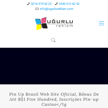
0216 370 02 23
0543 612 62 52
info@ugurlureklam.com
Pin Up Brasil Web Site Oficial, Bônus De
Até R$1 Five Hundred, Inscrições Pin-up
Casino</tg