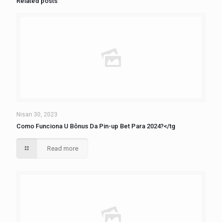
Related posts
Nisan 30, 2023
Como Funciona U Bônus Da Pin-up Bet Para 2024?</tg
Read more