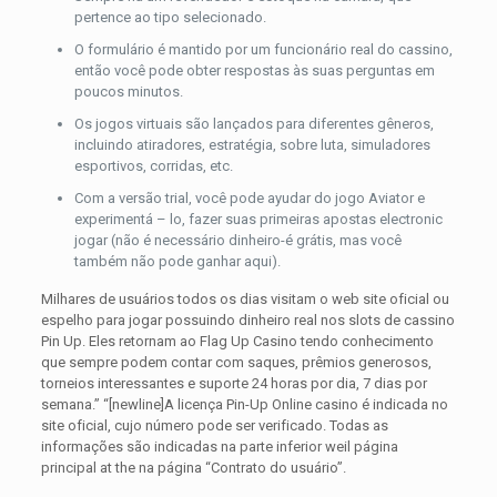
pertence ao tipo selecionado.
O formulário é mantido por um funcionário real do cassino,
então você pode obter respostas às suas perguntas em
poucos minutos.
Os jogos virtuais são lançados para diferentes gêneros,
incluindo atiradores, estratégia, sobre luta, simuladores
esportivos, corridas, etc.
Com a versão trial, você pode ayudar do jogo Aviator e
experimentá – lo, fazer suas primeiras apostas electronic
jogar (não é necessário dinheiro-é grátis, mas você
também não pode ganhar aqui).
Milhares de usuários todos os dias visitam o web site oficial ou
espelho para jogar possuindo dinheiro real nos slots de cassino
Pin Up. Eles retornam ao Flag Up Casino tendo conhecimento
que sempre podem contar com saques, prêmios generosos,
torneios interessantes e suporte 24 horas por dia, 7 dias por
semana.” “[newline]A licença Pin-Up Online casino é indicada no
site oficial, cujo número pode ser verificado. Todas as
informações são indicadas na parte inferior weil página
principal at the na página “Contrato do usuário”.