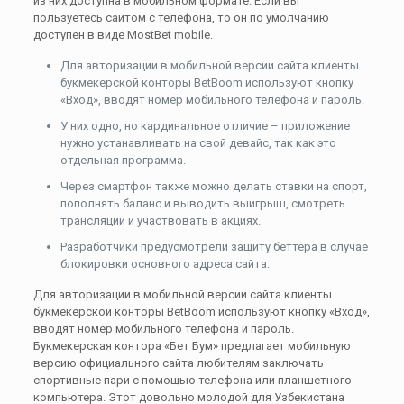
из них доступна в мобильном формате. Если вы
пользуетесь сайтом с телефона, то он по умолчанию
доступен в виде MostBet mobile.
Для авторизации в мобильной версии сайта клиенты
букмекерской конторы BetBoom используют кнопку
«Вход», вводят номер мобильного телефона и пароль.
У них одно, но кардинальное отличие – приложение
нужно устанавливать на свой девайс, так как это
отдельная программа.
Через смартфон также можно делать ставки на спорт,
пополнять баланс и выводить выигрыш, смотреть
трансляции и участвовать в акциях.
Разработчики предусмотрели защиту беттера в случае
блокировки основного адреса сайта.
Для авторизации в мобильной версии сайта клиенты
букмекерской конторы BetBoom используют кнопку «Вход»,
вводят номер мобильного телефона и пароль.
Букмекерская контора «Бет Бум» предлагает мобильную
версию официального сайта любителям заключать
спортивные пари с помощью телефона или планшетного
компьютера. Этот довольно молодой для Узбекистана