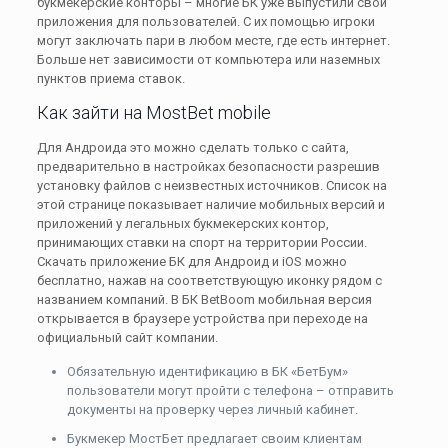
букмекерские конторы – многие БК уже выпустили свои
приложения для пользователей. С их помощью игроки
могут заключать пари в любом месте, где есть интернет.
Больше нет зависимости от компьютера или наземных
пунктов приема ставок.
Как зайти на MostBet mobile
Для Андроида это можно сделать только с сайта,
предварительно в настройках безопасности разрешив
установку файлов с неизвестных источников. Список на
этой странице показывает наличие мобильных версий и
приложений у легальных букмекерских контор,
принимающих ставки на спорт на территории России.
Скачать приложение БК для Андроид и iOS можно
бесплатно, нажав на соответствующую иконку рядом с
названием компаний. В БК BetBoom мобильная версия
открывается в браузере устройства при переходе на
официальный сайт компании.
Обязательную идентификацию в БК «БетБум»
пользователи могут пройти с телефона – отправить
документы на проверку через личный кабинет.
Букмекер МостБет предлагает своим клиентам