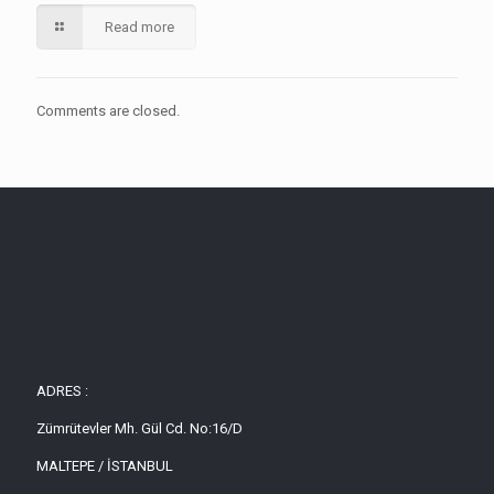
Read more
Comments are closed.
ADRES :
Zümrütevler Mh. Gül Cd. No:16/D
MALTEPE / İSTANBUL