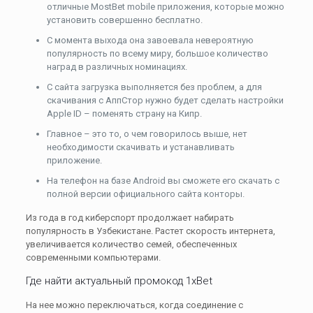
отличные MostBet mobile приложения, которые можно
установить совершенно бесплатно.
С момента выхода она завоевала невероятную
популярность по всему миру, большое количество
наград в различных номинациях.
С сайта загрузка выполняется без проблем, а для
скачивания с АппСтор нужно будет сделать настройки
Apple ID – поменять страну на Кипр.
Главное – это то, о чем говорилось выше, нет
необходимости скачивать и устанавливать
приложение.
На телефон на базе Android вы сможете его скачать с
полной версии официального сайта конторы.
Из года в год киберспорт продолжает набирать
популярность в Узбекистане. Растет скорость интернета,
увеличивается количество семей, обеспеченных
современными компьютерами.
Где найти актуальный промокод 1xBet
На нее можно переключаться, когда соединение с