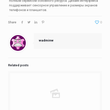
полным сервисом основного ресурса. Дизайн интерфейса
поддерживает сенсорное управление и размеры экранов
телефонов и планшетов.
Share
0
wadminw
Related posts