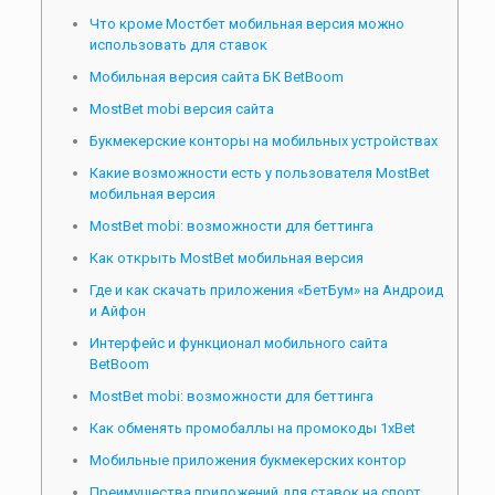
Что кроме Мостбет мобильная версия можно
использовать для ставок
Мобильная версия сайта БК BetBoom
MostBet mobi версия сайта
Букмекерские конторы на мобильных устройствах
Какие возможности есть у пользователя MostBet
мобильная версия
MostBet mobi: возможности для беттинга
Как открыть MostBet мобильная версия
Где и как скачать приложения «БетБум» на Андроид
и Айфон
Интерфейс и функционал мобильного сайта
BetBoom
MostBet mobi: возможности для беттинга
Как обменять промобаллы на промокоды 1xBet
Мобильные приложения букмекерских контор
Преимущества приложений для ставок на спорт