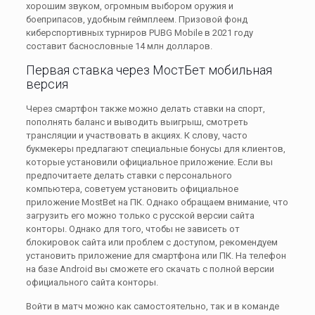
хорошим звуком, огромным выбором оружия и
боеприпасов, удобным геймплеем. Призовой фонд
киберспортивных турниров PUBG Mobile в 2021 году
составит баснословные 14 млн долларов.
Первая ставка через МостБет мобильная
версия
Через смартфон также можно делать ставки на спорт,
пополнять баланс и выводить выигрыш, смотреть
трансляции и участвовать в акциях. К слову, часто
букмекеры предлагают специальные бонусы для клиентов,
которые установили официальное приложение. Если вы
предпочитаете делать ставки с персонального
компьютера, советуем установить официальное
приложение MostBet на ПК. Однако обращаем внимание, что
загрузить его можно только с русской версии сайта
конторы. Однако для того, чтобы не зависеть от
блокировок сайта или проблем с доступом, рекомендуем
установить приложение для смартфона или ПК. На телефон
на базе Android вы сможете его скачать с полной версии
официального сайта конторы.
Войти в матч можно как самостоятельно, так и в команде