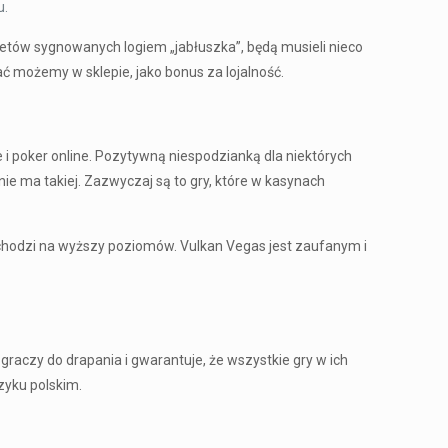
u.
letów sygnowanych logiem „jabłuszka”, będą musieli nieco
ać możemy w sklepie, jako bonus za lojalność.
 i poker online. Pozytywną niespodzianką dla niektórych
nie ma takiej. Zazwyczaj są to gry, które w kasynach
chodzi na wyższy poziomów. Vulkan Vegas jest zaufanym i
aczy do drapania i gwarantuje, że wszystkie gry w ich
zyku polskim.