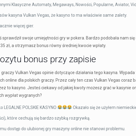
nymi Klasyczne Automaty, Megaways, Nowości, Popularne, Aviator, Video
usów kasyna Vulkan Vegas, że kasyno to ma właściwie same zalety.
cznie więcej gier.
byś sprawdził swoje umiejętności gry w pokera. Bardzo podobała nam się
 35 zł, a otrzymasz bonus równy średniej kwocie wpłaty.
zytu bonus przy zapisie
raczy Vulkan Vegas opinie dotyczące działania tego kasyna. Wypada te
ch online dla polskich graczy. Przez cały ten czas Vulkan Vegas coraz
 to kasyno. Jesteś ciekawy od jakiej kwoty możesz grać w kasynie o
tach wypłat wygranych?
 jako LEGALNE POLSKIE KASYNO
Okazało się że użyłem niemieckie
ci), które cechują się bardzo szybką rozgrywką.
zemu dostęp do ulubionej gry maszyny online nie stanowi problemu.