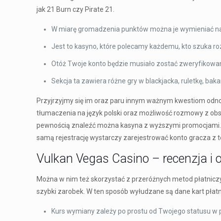
jak 21 Burn czy Pirate 21.
W miarę gromadzenia punktów można je wymieniać na
Jest to kasyno, które polecamy każdemu, kto szuka r
Otóż Twoje konto będzie musiało zostać zweryfikowane
Sekcja ta zawiera różne gry w blackjacka, ruletkę, baka
Przyjrzyjmy się im oraz paru innym ważnym kwestiom odnoś
tłumaczenia na język polski oraz możliwość rozmowy z obs
pewnością znaleźć można kasyna z wyższymi promocjami. 
samą rejestrację wystarczy zarejestrować konto gracza z te
Vulkan Vegas Casino – recenzja i o
Można w nim też skorzystać z przeróżnych metod płatniczy
szybki zarobek. W ten sposób wyłudzane są dane kart płat
Kurs wymiany zależy po prostu od Twojego statusu w 