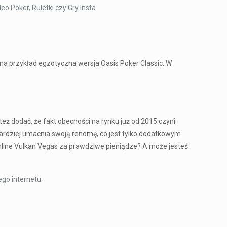
 Poker, Ruletki czy Gry Insta.
 na przykład egzotyczna wersja Oasis Poker Classic. W
ż dodać, że fakt obecności na rynku już od 2015 czyni
 bardziej umacnia swoją renomę, co jest tylko dodatkowym
nline Vulkan Vegas za prawdziwe pieniądze? A może jesteś
go internetu.