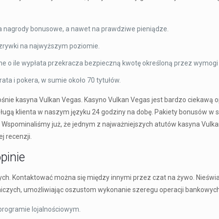
 nagrody bonusowe, a nawet na prawdziwe pieniądze.
ozrywki na najwyższym poziomie.
 o ile wypłata przekracza bezpieczną kwotę określoną przez wymogi li
rata i pokera, w sumie około 70 tytułów.
nie kasyna Vulkan Vegas. Kasyno Vulkan Vegas jest bardzo ciekawą opc
ługą klienta w naszym języku 24 godziny na dobę. Pakiety bonusów w st
Wspominaliśmy już, że jednym z najważniejszych atutów kasyna Vulk
j recenzji.
pinie
ch. Kontaktować można się między innymi przez czat na żywo. Nieświa
niczych, umożliwiając oszustom wykonanie szeregu operacji bankowych
programie lojalnościowym.