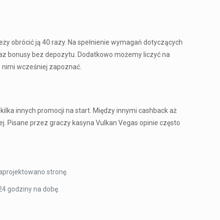
ży obrócić ją 40 razy. Na spełnienie wymagań dotyczących
 oraz bonusy bez depozytu. Dodatkowo możemy liczyć na
z nimi wcześniej zapoznać.
lka innych promocji na start. Między innymi cashback aż
niej. Pisane przez graczy kasyna Vulkan Vegas opinie często
zaprojektowano stronę.
24 godziny na dobę.