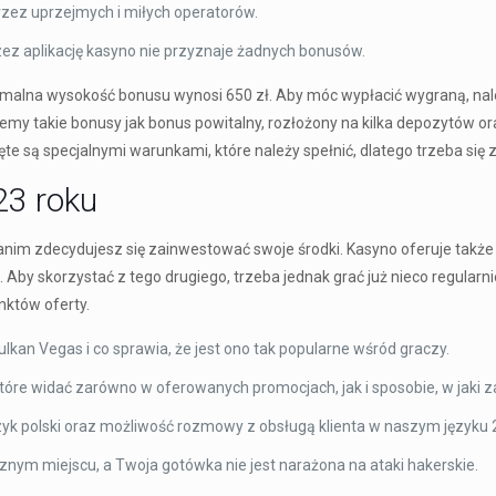
zez uprzejmych i miłych operatorów.
zez aplikację kasyno nie przyznaje żadnych bonusów.
malna wysokość bonusu wynosi 650 zł. Aby móc wypłacić wygraną, nale
ziemy takie bonusy jak bonus powitalny, rozłożony na kilka depozytów
te są specjalnymi warunkami, które należy spełnić, dlatego trzeba się 
23 roku
m zdecydujesz się zainwestować swoje środki. Kasyno oferuje także ki
. Aby skorzystać z tego drugiego, trzeba jednak grać już nieco regular
któw oferty.
kan Vegas i co sprawia, że jest ono tak popularne wśród graczy.
które widać zarówno w oferowanych promocjach, jak i sposobie, w jaki 
zyk polski oraz możliwość rozmowy z obsługą klienta w naszym języku 
nym miejscu, a Twoja gotówka nie jest narażona na ataki hakerskie.