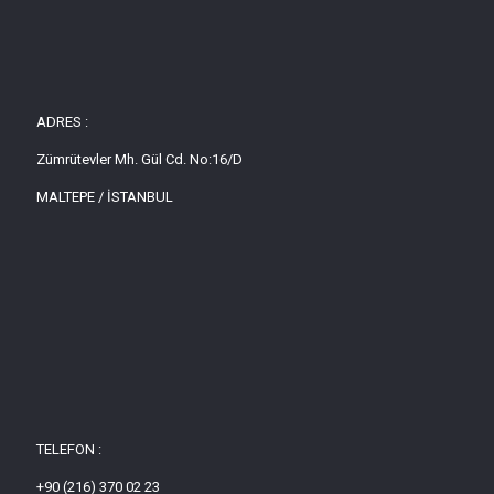
ADRES :
Zümrütevler Mh. Gül Cd. No:16/D
MALTEPE / İSTANBUL
TELEFON :
+90 (216) 370 02 23