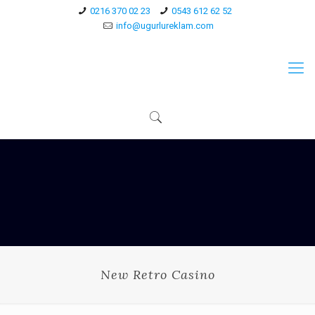
0216 370 02 23
0543 612 62 52
info@ugurlureklam.com
New Retro Casino