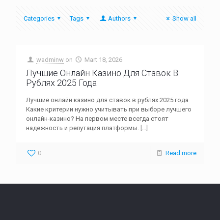
Categories
Tags
Authors
Show all
wadminw
on
Mart 18, 2026
Лучшие Онлайн Казино Для Ставок В
Рублях 2025 Года
Лучшие онлайн казино для ставок в рублях 2025 года
Какие критерии нужно учитывать при выборе лучшего
онлайн-казино? На первом месте всегда стоят
надежность и репутация платформы.
[…]
0
Read more