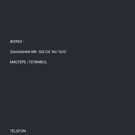
ADRES :
Zümrütevler Mh. Gül Cd. No:16/D
MALTEPE / İSTANBUL
TELEFON :