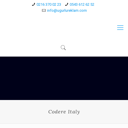
0216 370 02 23
0543 612 62 52
info@ugurlureklam.com
Codere Italy