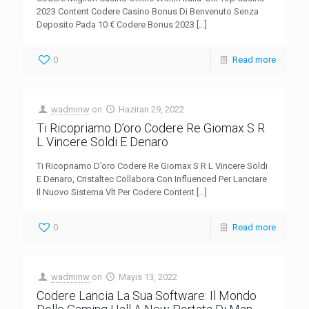
2023 Content Codere Casino Bonus Di Benvenuto Senza
Deposito Pada 10 € Codere Bonus 2023
[…]
0
Read more
wadminw
on
Haziran 29, 2022
Ti Ricopriamo D’oro Codere Re Giomax S R
L Vincere Soldi E Denaro
Ti Ricopriamo D’oro Codere Re Giomax S R L Vincere Soldi
E Denaro, Cristaltec Collabora Con Influenced Per Lanciare
Il Nuovo Sistema Vlt Per Codere Content
[…]
0
Read more
wadminw
on
Mayıs 13, 2022
Codere Lancia La Sua Software: Il Mondo