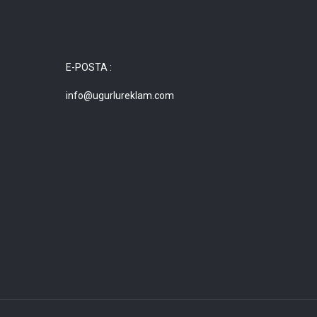
E-POSTA :
info@ugurlureklam.com