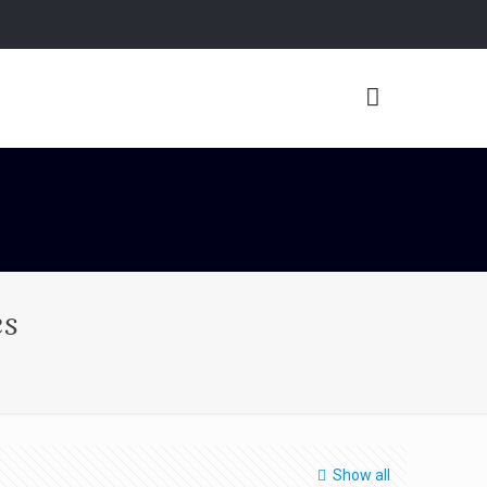
es
Show all