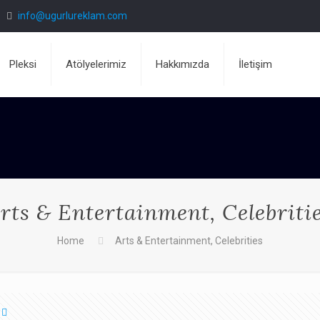
info@ugurlureklam.com
Pleksi
Atölyelerimiz
Hakkımızda
İletişim
rts & Entertainment, Celebriti
Home
Arts & Entertainment, Celebrities